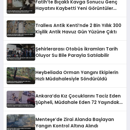
Fatih’te Bıçaklı Kavga Sonucu Genç
Hayatını Kaybetti Yeni Görüntüler
Ortaya Çıktı
Tralleıs Antik Kenti’nde 2 Bin Yıllık 300
Kişilik Antik Havuz Gün Yüzüne Çıktı
Şehirlerarası Otobüs İkramları Tarih
Oluyor Su Bile Parayla Satılabilir
Heybeliada Orman Yangını Ekiplerin
Hızlı Müdahalesiyle Söndürüldü
Ankara’da Kız Çocuklarını Taciz Eden
Şüpheli, Müdahale Eden 72 Yaşındaki
Vatandaşa Saldırdı
Menteşe’de Zirai Alanda Başlayan
Yangın Kontrol Altına Alındı