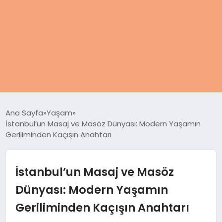
ANASAYFA
Ana Sayfa
Yaşam
İstanbul’un Masaj ve Masöz Dünyası: Modern Yaşamın
KADIN
Geriliminden Kaçışın Anahtarı
SAĞLIK
İstanbul’un Masaj ve Masöz
MAGAZIN
Dünyası: Modern Yaşamın
Geriliminden Kaçışın Anahtarı
SPOR & FITNESS