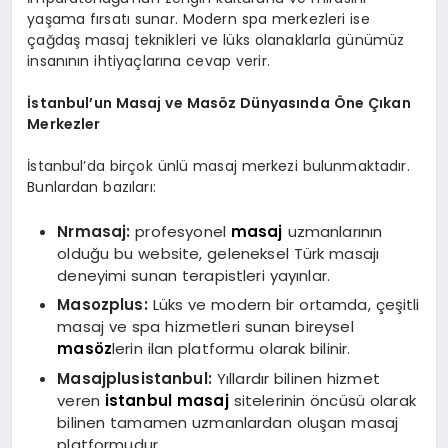
yaşama fırsatı sunar. Modern spa merkezleri ise
çağdaş masaj teknikleri ve lüks olanaklarla günümüz
insanının ihtiyaçlarına cevap verir.
İstanbul’un Masaj ve Masöz Dünyasında Öne Çıkan
Merkezler
İstanbul’da birçok ünlü masaj merkezi bulunmaktadır.
Bunlardan bazıları:
Nrmasaj:
profesyonel
masaj
uzmanlarının
olduğu bu website, geleneksel Türk masajı
deneyimi sunan terapistleri yayınlar.
Masozplus:
Lüks ve modern bir ortamda, çeşitli
masaj ve spa hizmetleri sunan bireysel
masöz
lerin ilan platformu olarak bilinir.
Masajplusistanbul:
Yıllardır bilinen hizmet
veren
istanbul masaj
sitelerinin öncüsü olarak
bilinen tamamen uzmanlardan oluşan masaj
platformudur.