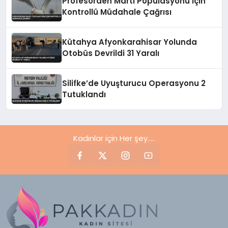
Profesörden Martı Popülasyonu İçin
Kontrollü Müdahale Çağrısı
Kütahya Afyonkarahisar Yolunda
Otobüs Devrildi 31 Yaralı
Silifke’de Uyuşturucu Operasyonu 2
Tutuklandı
Kadınlar için Her şey.....