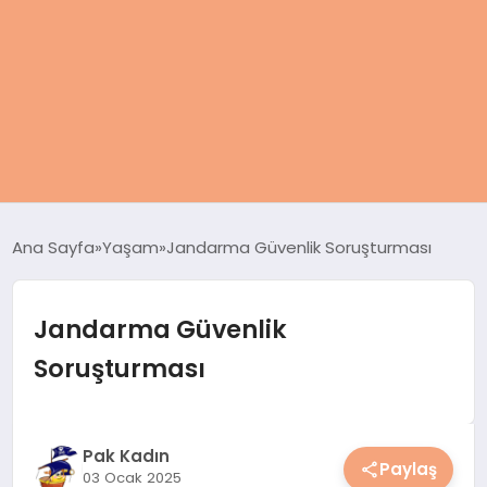
ANASAYFA
Ana Sayfa
Yaşam
Jandarma Güvenlik Soruşturması
KADIN
Jandarma Güvenlik
SAĞLIK
Soruşturması
MAGAZIN
SPOR & FITNESS
Pak Kadın
Paylaş
03 Ocak 2025