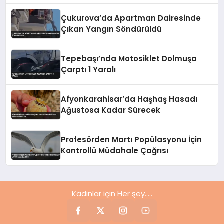
Çukurova’da Apartman Dairesinde
Çıkan Yangın Söndürüldü
Tepebaşı’nda Motosiklet Dolmuşa
Çarptı 1 Yaralı
Afyonkarahisar’da Haşhaş Hasadı
Ağustosa Kadar Sürecek
Profesörden Martı Popülasyonu İçin
Kontrollü Müdahale Çağrısı
Kadınlar için Her şey.....