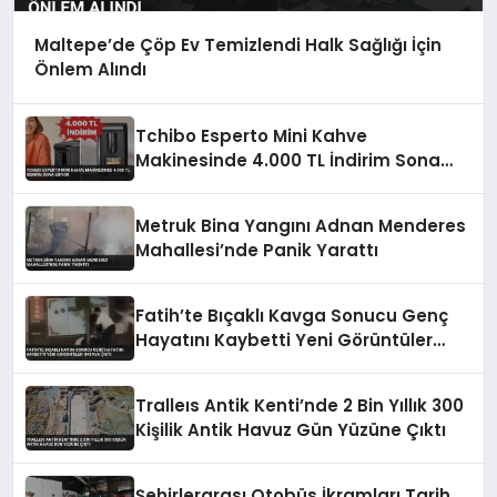
Maltepe’de Çöp Ev Temizlendi Halk Sağlığı İçin
Önlem Alındı
Tchibo Esperto Mini Kahve
Makinesinde 4.000 TL İndirim Sona
Eriyor
Metruk Bina Yangını Adnan Menderes
Mahallesi’nde Panik Yarattı
Fatih’te Bıçaklı Kavga Sonucu Genç
Hayatını Kaybetti Yeni Görüntüler
Ortaya Çıktı
Tralleıs Antik Kenti’nde 2 Bin Yıllık 300
Kişilik Antik Havuz Gün Yüzüne Çıktı
Şehirlerarası Otobüs İkramları Tarih