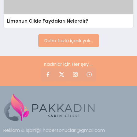
YAŞAM
Limonun Cilde Faydaları Nelerdir?
YEMEK
KIMDIR?
Daha fazla içerik yok...
HESAPLAMALAR
Kadınlar için Her şey.....
Reklam & İşbirliği:
habersonuclari@gmail.com