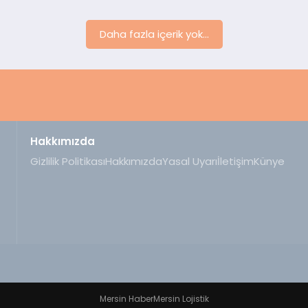
Daha fazla içerik yok...
Hakkımızda
Gizlilik Politikası
Hakkımızda
Yasal Uyarı
İletişim
Künye
Mersin Haber
Mersin Lojistik