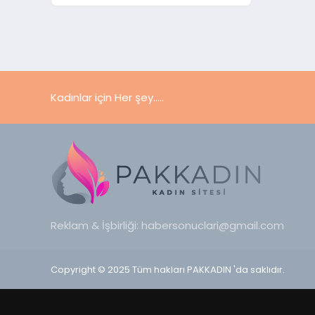
Kadınlar için Her şey.....
Reklam & İşbirliği:
habersonuclari@gmail.com
Copyright © 2025 Tüm hakları PAKKADIN 'da saklıdır.