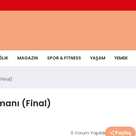
ĞLIK
MAGAZIN
SPOR & FITNESS
YAŞAM
YEMEK
Final)
manı (Final)
0 Yorum Yapıldı
Paylaş