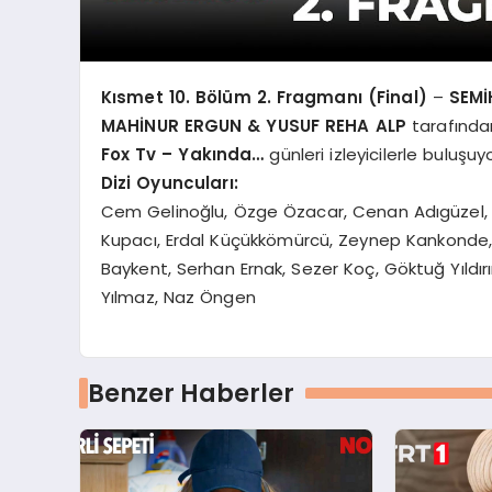
Kısmet 10. Bölüm 2. Fragmanı (Final)
–
SEMİ
MAHİNUR ERGUN & YUSUF REHA ALP
tarafından 
Fox Tv – Yakında…
günleri izleyicilerle buluşuyo
Dizi Oyuncuları:
Cem Gelinoğlu, Özge Özacar, Cenan Adıgüzel, La
Kupacı, Erdal Küçükkömürcü, Zeynep Kankonde, 
Baykent, Serhan Ernak, Sezer Koç, Göktuğ Yıldı
Yılmaz, Naz Öngen
Benzer Haberler