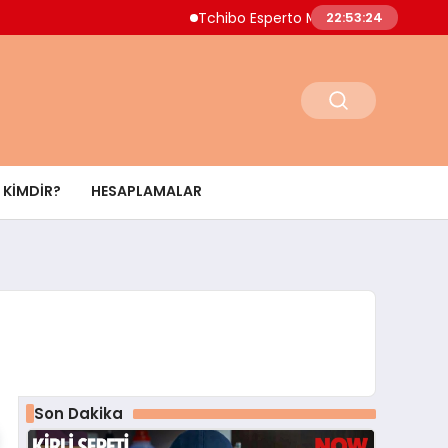
Tchibo Esperto Mini Kahve Makinesinde 4.00
22:53:25
KIMDIR?
HESAPLAMALAR
Son Dakika