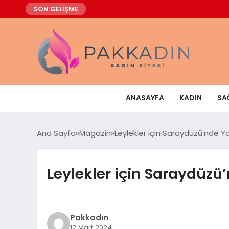
SON GELİŞME
ANASAYFA
KADIN
SA
Ana Sayfa
Magazin
Leylekler için Saraydüzü’nde Y
Leylekler için Saraydüzü
Pakkadın
12 Mart 2024