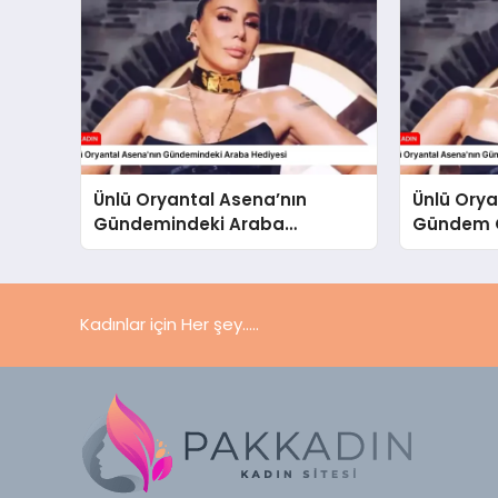
Ünlü Oryantal Asena’nın
Ünlü Orya
Gündemindeki Araba
Gündem O
Hediyesi
Kadınlar için Her şey.....