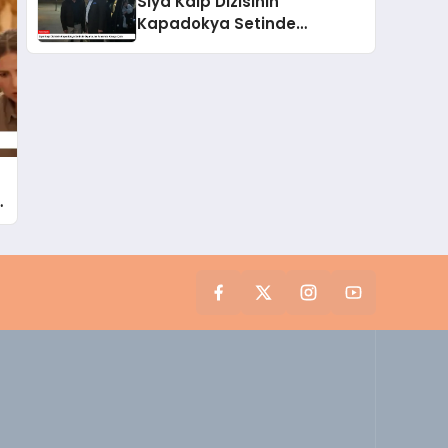
Siya Kalp Dizisinin
Kapadokya Setinde
Oyuncular Arasında Kavga
Çıktı
i