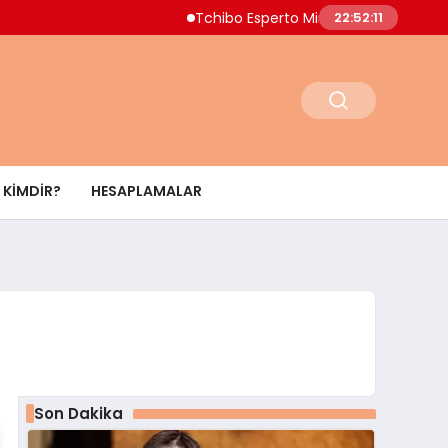
Tchibo Esperto Mini Kahve Makinesinde 4.0
22:52:12
KIMDIR?
HESAPLAMALAR
Son Dakika