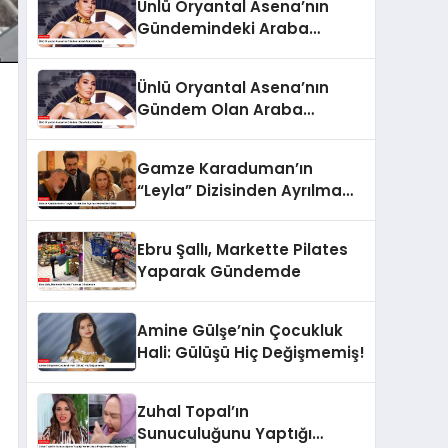
Ünlü Oryantal Asena’nın
Gündemindeki Araba
Hediyesi
Ünlü Oryantal Asena’nın
Gündem Olan Araba
Hediyesi
Gamze Karaduman’ın
“Leyla” Dizisinden Ayrılma
Nedeni Belli Oldu
Ebru Şallı, Markette Pilates
Yaparak Gündemde
Amine Gülşe’nin Çocukluk
Hali: Gülüşü Hiç Değişmemiş!
Zuhal Topal’ın
Sunuculuğunu Yaptığı