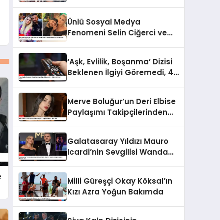
Yemekteyiz Programında
Olaylı Anlar!
Ünlü Sosyal Medya
Fenomeni Selin Ciğerci ve
Eski Eşi Gökhan Çıra
Hakkında Yurtdışına Çıkış
‘Aşk, Evlilik, Boşanma’ Dizisi
Yasağı
Beklenen İlgiyi Göremedi, 4.
Bölüm İle Final Yaptı
Merve Boluğur’un Deri Elbise
Paylaşımı Takipçilerinden
Tepki Aldı
Galatasaray Yıldızı Mauro
Icardi’nin Sevgilisi Wanda
Nara’nın Çılgın Doğum Günü
Partisi
e
Milli Güreşçi Okay Köksal’ın
Kızı Azra Yoğun Bakımda