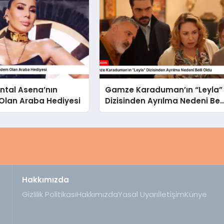
ntal Asena’nın
Gamze Karaduman’ın “Leyla”
lan Araba Hediyesi
Dizisinden Ayrılma Nedeni Bell
Oldu
Hakkımızda
Gizlilik Politikası
Hakkımızda
Yasal Uyarı
İletişim
Künye