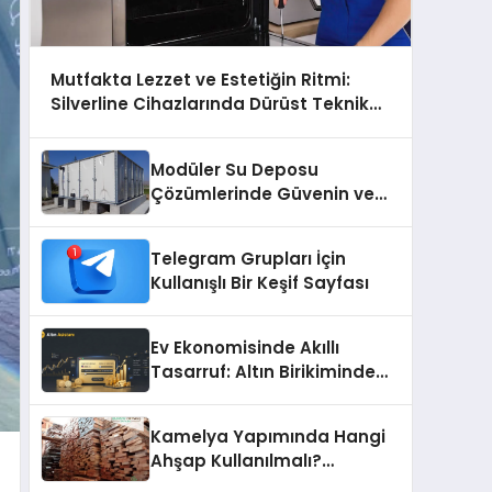
Mutfakta Lezzet ve Estetiğin Ritmi:
Silverline Cihazlarında Dürüst Teknik
Destek Deneyimi
Modüler Su Deposu
Çözümlerinde Güvenin ve
Kalitenin Adresi
Telegram Grupları İçin
Kullanışlı Bir Keşif Sayfası
Ev Ekonomisinde Akıllı
Tasarruf: Altın Birikiminde
Pratik ve Güvenli Yöntemler
Kamelya Yapımında Hangi
Ahşap Kullanılmalı?
Malzeme Seçim Rehberi