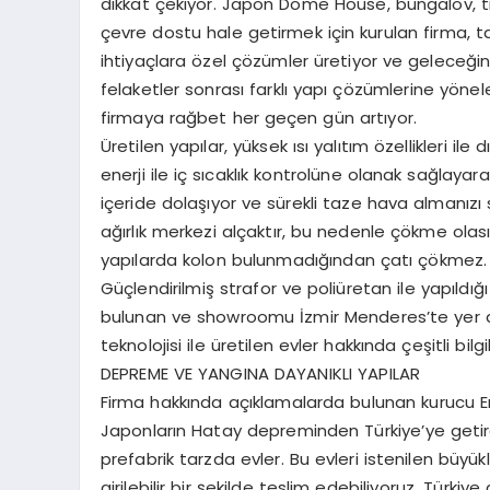
dikkat çekiyor. Japon Dome House, bungalov, ti
çevre dostu hale getirmek için kurulan firma, ta
ihtiyaçlara özel çözümler üretiyor ve geleceği
felaketler sonrası farklı yapı çözümlerine yönelen
firmaya rağbet her geçen gün artıyor.
Üretilen yapılar, yüksek ısı yalıtım özellikleri il
enerji ile iç sıcaklık kontrolüne olanak sağlayar
içeride dolaşıyor ve sürekli taze hava almanızı 
ağırlık merkezi alçaktır, bu nedenle çökme olası
yapılarda kolon bulunmadığından çatı çökmez. Ş
Güçlendirilmiş strafor ve poliüretan ile yapıld
bulunan ve showroomu İzmir Menderes’te yer al
teknolojisi ile üretilen evler hakkında çeşitli bilgi
DEPREME VE YANGINA DAYANIKLI YAPILAR
Firma hakkında açıklamalarda bulunan kurucu Em
Japonların Hatay depreminden Türkiye’ye getirdiği
prefabrik tarzda evler. Bu evleri istenilen büyük
girilebilir bir şekilde teslim edebiliyoruz. Türki