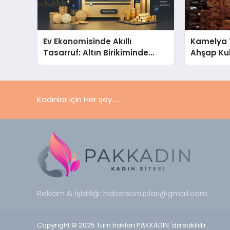
Ev Ekonomisinde Akıllı
Kamelya 
Tasarruf: Altın Birikiminde
Ahşap Ku
Pratik ve Güvenli Yöntemler
Seçim Re
Kadınlar için Her şey.....
Reklam & İşbirliği:
habersonuclari@gmail.com
Copyright © 2025 Tüm hakları PAKKADIN 'da saklıdır.