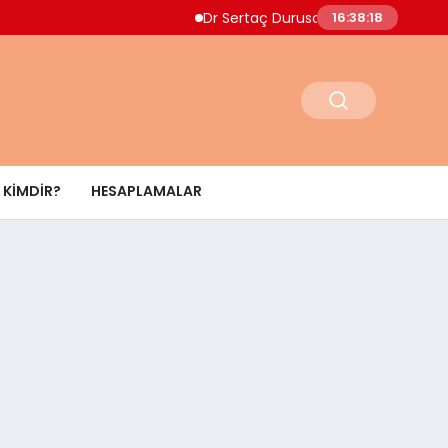
Dr Sertaç Durusoy Multiple Myelom Belirtiler
16:38:19
KIMDIR?
HESAPLAMALAR