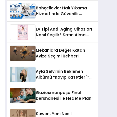
Bahçelievler Halı Yıkama
Hizmetinde Güvenilir
Çözüm: Uğur Halı Yıkama
Ev Tipi Anti-Aging Cihazları
Nasıl Seçilir? Satın Alma
Rehberi
Mekanlara Değer Katan
Avize Seçimi Rehberi
Ayla Selvi’nin Beklenen
Albümü “Kayıp Kasetler 1”
Yayınlandı!
Gaziosmanpaşa Final
Dershanesi ile Hedefe Planlı
İlerleyin
Suwen, Yeni Nesil