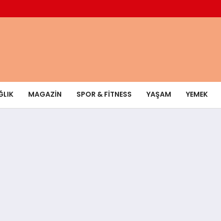
ĞLIK
MAGAZIN
SPOR & FITNESS
YAŞAM
YEMEK