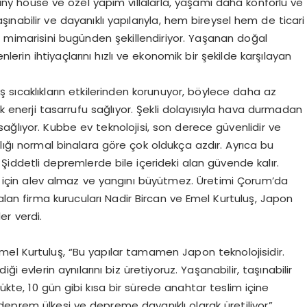
ny house ve özel yapım villalarla, yaşamı daha konforlu ve
şınabilir ve dayanıklı yapılarıyla, hem bireysel hem de ticari
n mimarisini bugünden şekillendiriyor. Yaşanan doğal
lerin ihtiyaçlarını hızlı ve ekonomik bir şekilde karşılayan
e dış sıcaklıkların etkilerinden korunuyor, böylece daha az
ak enerji tasarrufu sağlıyor. Şekli dolayısıyla hava durmadan
sağlıyor. Kubbe ev teknolojisi, son derece güvenlidir ve
lığı normal binalara göre çok oldukça azdır. Ayrıca bu
iddetli depremlerde bile içerideki alan güvende kalır.
ığı için alev almaz ve yangını büyütmez. Üretimi Çorum’da
an firma kurucuları Nadir Bircan ve Emel Kurtuluş, Japon
ler verdi.
el Kurtuluş, “Bu yapılar tamamen Japon teknolojisidir.
 evlerin aynılarını biz üretiyoruz. Yaşanabilir, taşınabilir
lükte, 10 gün gibi kısa bir sürede anahtar teslim içine
ye deprem ülkesi ve depreme dayanıklı olarak üretiliyor”