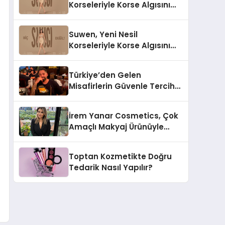
Korseleriyle Korse Algısını
Değiştiriyor
Suwen, Yeni Nesil
Korseleriyle Korse Algısını
Değiştiriyor
Türkiye’den Gelen
Misafirlerin Güvenle Tercih
Ettiği MR. TUNA Restaurant
Uluslararası Başarısıyla
İrem Yanar Cosmetics, Çok
Dikkat Çekiyor
Amaçlı Makyaj Ürünüyle
Dikkat Çekiyor
Toptan Kozmetikte Doğru
Tedarik Nasıl Yapılır?