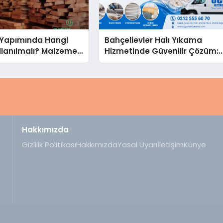
Yapımında Hangi
Bahçelievler Halı Yıkama
llanılmalı? Malzeme
Hizmetinde Güvenilir Çözüm:
hberi
Uğur Halı Yıkama
Hakkımızda
Gizlilik Politikası
Hakkımızda
Yasal Uyarı
İletişim
Künye