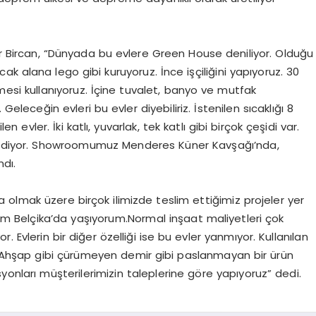
dir Bircan, “Dünyada bu evlere Green House deniliyor. Olduğu
k alana lego gibi kuruyoruz. İnce işçiliğini yapıyoruz. 30
mesi kullanıyoruz. İçine tuvalet, banyo ve mutfak
. Geleceğin evleri bu evler diyebiliriz. İstenilen sıcaklığı 8
en evler. İki katlı, yuvarlak, tek katlı gibi birçok çeşidi var.
alım diyor. Showroomumuz Menderes Küner Kavşağı’nda,
ndı.
olmak üzere birçok ilimizde teslim ettiğimiz projeler yer
ndim Belçika’da yaşıyorum.Normal inşaat maliyetleri çok
. Evlerin bir diğer özelliği ise bu evler yanmıyor. Kullanılan
r. Ahşap gibi çürümeyen demir gibi paslanmayan bir ürün
yonları müşterilerimizin taleplerine göre yapıyoruz” dedi.