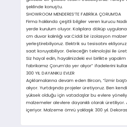
şeklinde konuştu.
SHOWROOM MENDERES’TE FABRİKA ÇORUM’DA
Firma hakkında çeşitli bilgiler veren kurucu Na
yerde kurulum oluyor. Kalıplara döküp uygulanaca
cm duvar kalınlığı var.Ciddi bir izolasyon malze
yerleştirebiliyoruz. Elektrik su tesisatını ekliyoruz
saat koruyabiliyor. Geleceğin teknolojisi ile üretil
Siz hayal edin, hayalinizdeki evi birlikte yap
fabrikamız Çorum’da yer alıyor” ifadelerini kulla
300 YIL DAYANIKLI EVLER
Açıklamalarına devam eden Bircan, “İzmir başta 
alıyor. Yurtdışında projeler üretiyoruz. Ben ke
yüksek olduğu için vatadaşlar bu evlere yöneliyor
malzemeler alevlere dayanıklı olarak üretiliyo
içeriyor. Malzeme ömrü yaklaşık 300 yıl. Dekoras