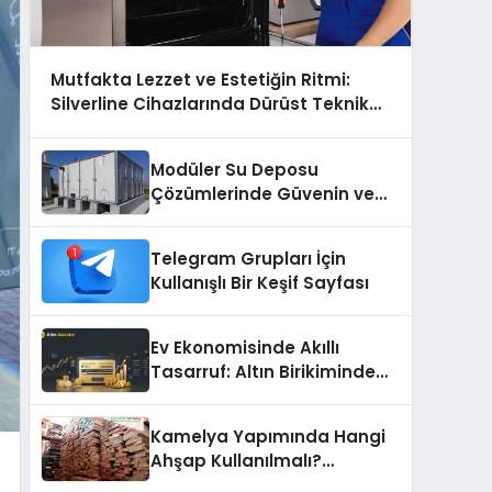
Mutfakta Lezzet ve Estetiğin Ritmi:
Silverline Cihazlarında Dürüst Teknik
Destek Deneyimi
Modüler Su Deposu
Çözümlerinde Güvenin ve
Kalitenin Adresi
Telegram Grupları İçin
Kullanışlı Bir Keşif Sayfası
Ev Ekonomisinde Akıllı
Tasarruf: Altın Birikiminde
Pratik ve Güvenli Yöntemler
Kamelya Yapımında Hangi
Ahşap Kullanılmalı?
Malzeme Seçim Rehberi