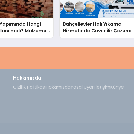
Yapımında Hangi
Bahçelievler Halı Yıkama
llanılmalı? Malzeme
Hizmetinde Güvenilir Çözüm:
hberi
Uğur Halı Yıkama
Hakkımızda
Gizlilik Politikası
Hakkımızda
Yasal Uyarı
İletişim
Künye