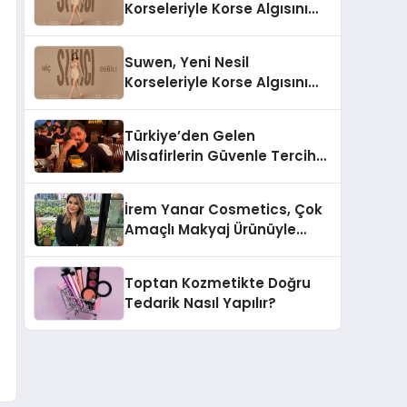
Korseleriyle Korse Algısını
Değiştiriyor
Suwen, Yeni Nesil
Korseleriyle Korse Algısını
Değiştiriyor
Türkiye’den Gelen
Misafirlerin Güvenle Tercih
Ettiği MR. TUNA Restaurant
Uluslararası Başarısıyla
İrem Yanar Cosmetics, Çok
Dikkat Çekiyor
Amaçlı Makyaj Ürünüyle
Dikkat Çekiyor
Toptan Kozmetikte Doğru
Tedarik Nasıl Yapılır?