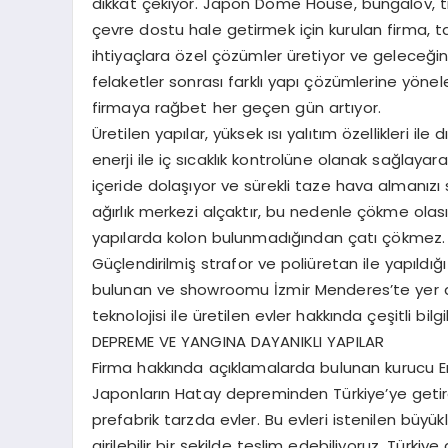
dikkat çekiyor. Japon Dome House, bungalov, ti
çevre dostu hale getirmek için kurulan firma, ta
ihtiyaçlara özel çözümler üretiyor ve geleceği
felaketler sonrası farklı yapı çözümlerine yönelen
firmaya rağbet her geçen gün artıyor.
Üretilen yapılar, yüksek ısı yalıtım özellikleri il
enerji ile iç sıcaklık kontrolüne olanak sağlayar
içeride dolaşıyor ve sürekli taze hava almanızı 
ağırlık merkezi alçaktır, bu nedenle çökme olası
yapılarda kolon bulunmadığından çatı çökmez. Ş
Güçlendirilmiş strafor ve poliüretan ile yapıld
bulunan ve showroomu İzmir Menderes’te yer al
teknolojisi ile üretilen evler hakkında çeşitli bilgi
DEPREME VE YANGINA DAYANIKLI YAPILAR
Firma hakkında açıklamalarda bulunan kurucu Em
Japonların Hatay depreminden Türkiye’ye getirdiği
prefabrik tarzda evler. Bu evleri istenilen büyük
girilebilir bir şekilde teslim edebiliyoruz. Türki