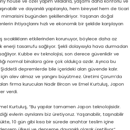
ny house ve özel yapım villalarla, yaşamı daha konforlu ve
şınabilir ve dayanıklı yapılarıyla, hem bireysel hem de ticari
n mimarisini bugünden şekillendiriyor. Yaşanan doğal
lerin ihtiyaçlarını hızlı ve ekonomik bir şekilde karşılayan
e dış sıcaklıkların etkilerinden korunuyor, böylece daha az
ak enerji tasarrufu sağlıyor. Şekli dolayısıyla hava durmadan
sağlıyor. Kubbe ev teknolojisi, son derece güvenlidir ve
lığı normal binalara göre çok oldukça azdır. Ayrıca bu
iddetli depremlerde bile içerideki alan güvende kalır.
ığı için alev almaz ve yangını büyütmez. Üretimi Çorum’da
an firma kurucuları Nadir Bircan ve Emel Kurtuluş, Japon
ler verdi.
el Kurtuluş, “Bu yapılar tamamen Japon teknolojisidir.
 evlerin aynılarını biz üretiyoruz. Yaşanabilir, taşınabilir
lükte, 10 gün gibi kısa bir sürede anahtar teslim içine
ye deprem ülkesi ve depreme dayanıklı olarak üretiliyor”