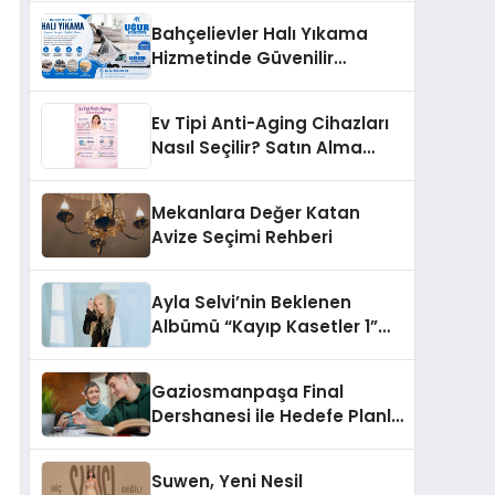
Bahçelievler Halı Yıkama
Hizmetinde Güvenilir
Çözüm: Uğur Halı Yıkama
Ev Tipi Anti-Aging Cihazları
Nasıl Seçilir? Satın Alma
Rehberi
Mekanlara Değer Katan
Avize Seçimi Rehberi
Ayla Selvi’nin Beklenen
Albümü “Kayıp Kasetler 1”
Yayınlandı!
Gaziosmanpaşa Final
Dershanesi ile Hedefe Planlı
İlerleyin
Suwen, Yeni Nesil