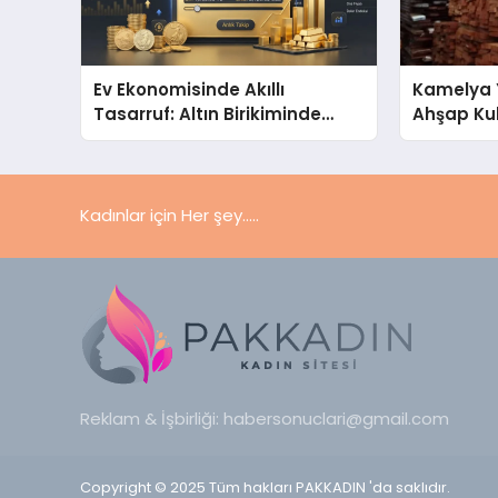
Ev Ekonomisinde Akıllı
Kamelya 
Tasarruf: Altın Birikiminde
Ahşap Ku
Pratik ve Güvenli Yöntemler
Seçim Re
Kadınlar için Her şey.....
Reklam & İşbirliği:
habersonuclari@gmail.com
Copyright © 2025 Tüm hakları PAKKADIN 'da saklıdır.