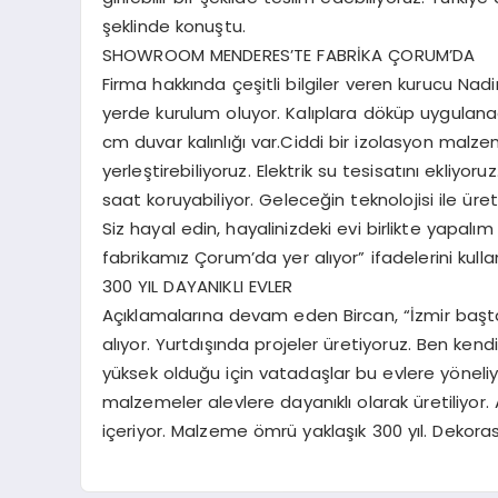
şeklinde konuştu.
SHOWROOM MENDERES’TE FABRİKA ÇORUM’DA
Firma hakkında çeşitli bilgiler veren kurucu Na
yerde kurulum oluyor. Kalıplara döküp uygulanaca
cm duvar kalınlığı var.Ciddi bir izolasyon malze
yerleştirebiliyoruz. Elektrik su tesisatını ekliyoruz
saat koruyabiliyor. Geleceğin teknolojisi ile üretil
Siz hayal edin, hayalinizdeki evi birlikte yap
fabrikamız Çorum’da yer alıyor” ifadelerini kulla
300 YIL DAYANIKLI EVLER
Açıklamalarına devam eden Bircan, “İzmir başta 
alıyor. Yurtdışında projeler üretiyoruz. Ben ke
yüksek olduğu için vatadaşlar bu evlere yöneliyor
malzemeler alevlere dayanıklı olarak üretiliyo
içeriyor. Malzeme ömrü yaklaşık 300 yıl. Dekoras