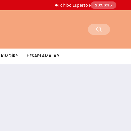
Tchibo Esperto Mini Kahve Makinesinde 4.000
20:56:36
KIMDIR?
HESAPLAMALAR