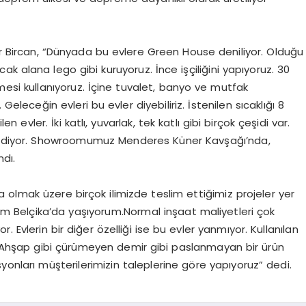
dir Bircan, “Dünyada bu evlere Green House deniliyor. Olduğu
k alana lego gibi kuruyoruz. İnce işçiliğini yapıyoruz. 30
mesi kullanıyoruz. İçine tuvalet, banyo ve mutfak
. Geleceğin evleri bu evler diyebiliriz. İstenilen sıcaklığı 8
en evler. İki katlı, yuvarlak, tek katlı gibi birçok çeşidi var.
alım diyor. Showroomumuz Menderes Küner Kavşağı’nda,
ndı.
olmak üzere birçok ilimizde teslim ettiğimiz projeler yer
ndim Belçika’da yaşıyorum.Normal inşaat maliyetleri çok
. Evlerin bir diğer özelliği ise bu evler yanmıyor. Kullanılan
r. Ahşap gibi çürümeyen demir gibi paslanmayan bir ürün
yonları müşterilerimizin taleplerine göre yapıyoruz” dedi.