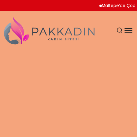
Maltepe’de Çöp Ev Temiz