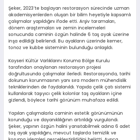
Şeker, 2023’te başlayan restorasyon sürecinde uzman
akademisyenlerden oluşan bir bilim heyetiyle kapsamlı
çalışmalar yapıldığını ifade etti. Arşiv taramaları,
dönem araştırmaları ve zemin incelemeleri
sonucunda caminin özgün halinde 6 taş ayak üzerine
inşa edildiği belirlendi. Bu ayakların üzerinde kemer,
tonoz ve kubbe sisteminin bulunduğu anlaşıldı.
Kayseri Kültür Varlıklarını Koruma Bölge Kurulu
tarafından onaylanan restorasyon projesi
doğrultusunda çalışmalar ilerledi. Restorasyonda, tarihi
dokunun korunmasının yanı sıra modern mühendislik
tekniklerinden de faydalanıldı. Yapıda çelik çatı sistemi
kullanılarak taşıyıcı çelik kolonlar taş ayakların içine
gizlendi, böylece tarihi görünüm muhafaza edildi.
Yapılan çalışmalarla caminin estetik görünümünün
korunduğu ve dayanıklılığının artırıldığı vurgulandı.
Şeker, yapının özgün halini yansıtabilmek adına 6 adet
taş ayak yapıldığını, mevcut taşlarda temizlik ve
koruma işlemleri gerçekleştirildiğini belirtti. Ayrıca