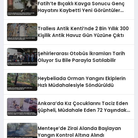
Fatih’te Bıçaklı Kavga Sonucu Genç
Hayatını Kaybetti Yeni Görüntüler
Ortaya Çıktı
Tralleıs Antik Kenti’nde 2 Bin Yıllık 300
Kişilik Antik Havuz Gün Yüzüne Çıktı
Şehirlerarası Otobüs İkramları Tarih
Oluyor Su Bile Parayla Satılabilir
Heybeliada Orman Yangını Ekiplerin
Hızlı Müdahalesiyle Söndürüldü
Ankara’da Kız Çocuklarını Taciz Eden
Şüpheli, Müdahale Eden 72 Yaşındaki
Vatandaşa Saldırdı
Menteşe’de Zirai Alanda Başlayan
Yangın Kontrol Altına Alındı