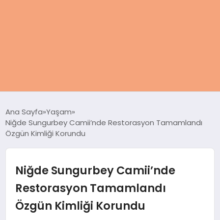
ANASAYFA
Ana Sayfa
Yaşam
Niğde Sungurbey Camii’nde Restorasyon Tamamlandı
KADIN
Özgün Kimliği Korundu
SAĞLIK
Niğde Sungurbey Camii’nde
MAGAZIN
Restorasyon Tamamlandı
Özgün Kimliği Korundu
SPOR & FITNESS