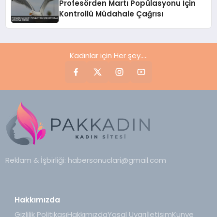
Profesörden Martı Popülasyonu İçin
Kontrollü Müdahale Çağrısı
Kadınlar için Her şey.....
Reklam & İşbirliği:
habersonuclari@gmail.com
Hakkımızda
Gizlilik Politikası
Hakkımızda
Yasal Uyarı
İletişim
Künye