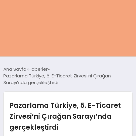
ANASAYFA
Ana Sayfa
Haberler
Pazarlama Türkiye, 5. E-Ticaret Zirvesi’ni Çırağan
KADIN
Sarayı’nda gerçekleştirdi
SAĞLIK
Pazarlama Türkiye, 5. E-Ticaret
MAGAZIN
Zirvesi’ni Çırağan Sarayı’nda
gerçekleştirdi
SPOR & FITNESS