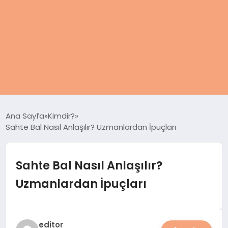
ANASAYFA
Ana Sayfa
Kimdir?
Sahte Bal Nasıl Anlaşılır? Uzmanlardan İpuçları
KADIN
SAĞLIK
Sahte Bal Nasıl Anlaşılır?
Uzmanlardan İpuçları
MAGAZIN
SPOR & FITNESS
editor