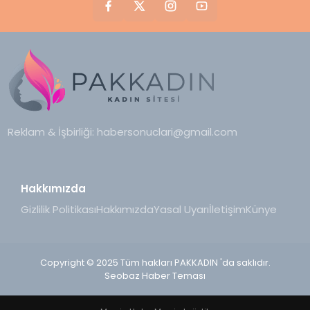
Reklam & İşbirliği:
habersonuclari@gmail.com
Hakkımızda
Gizlilik Politikası
Hakkımızda
Yasal Uyarı
İletişim
Künye
Copyright © 2025 Tüm hakları PAKKADIN 'da saklıdır.
Seobaz Haber Teması