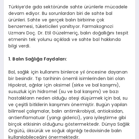
Türkiye’de gıda sektöründe sahte ürünlerle mücadele
devam ediyor. Bu sorunlardan biri de sahte bal
ürünleri. Sahte ve gerçek balın birbirine çok
benzemesi, tüketicileri yanıltıyor. Farmakognozi
Uzmanı Doç. Dr. Etil Güzelmeriç, balın doğallığını tespit
etmenin tek yolunu açıkladı ve sahte bal hakkında
bilgi verdi.
1. Balın Sağlığa Faydaları:
Bal, sağlık için kullanımı binlerce yıl öncesine dayanan
bir besindir. Tıp tarihinin önemli isimlerinden biri olan
Hipokrat, ağrılar için oksimel (sirke ve bal karışımı),
susuzluk için hidromel (su ve bal karışımı) ve bazı
hastalıkların neden olduğu ateşi düşürmek için bal, su
ve çeşitli bitkilerin karışımını önermiştir. Bugün yapılan
bilimsel çalışmalar, balın antimikrobiyal, antioksidan,
antienflamatuar (yangı giderici), yara iyileştirme gibi
birçok etkisinin olduğunu göstermektedir. Dünya Sağlık
Örgütü, öksürük ve soğuk algınlığı tedavisinde balın
kullanılabileceğini önermektedir.