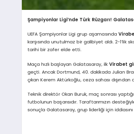
Şampiyonlar Ligi’nde Türk Rüzgarı! Galatas
UEFA Şampiyonlar Ligi grup aşamasında
Virab
karşısında unutulmaz bir galibiyet aldı. 2-1’lik sk
tarihi bir zafer elde etti.
Maça hızlı başlayan Galatasaray, ilk
Virabet gi
geçti. Ancak Dortmund, 40. dakikada Julian Brand
çıkan Kerem Aktürkoğlu, ceza sahası dışından att
Teknik direktör Okan Buruk, maç sonrası yaptığ
futbolunun başarısıdır. Taraftarımızın desteğiyl
sonuçla Galatasaray, grup liderliği için iddiası