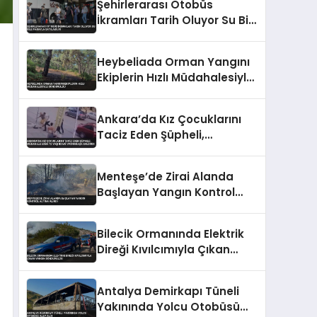
Şehirlerarası Otobüs
İkramları Tarih Oluyor Su Bile
Parayla Satılabilir
Heybeliada Orman Yangını
Ekiplerin Hızlı Müdahalesiyle
Söndürüldü
Ankara’da Kız Çocuklarını
Taciz Eden Şüpheli,
Müdahale Eden 72 Yaşındaki
Vatandaşa Saldırdı
Menteşe’de Zirai Alanda
Başlayan Yangın Kontrol
Altına Alındı
Bilecik Ormanında Elektrik
Direği Kıvılcımıyla Çıkan
Yangın Söndürüldü
Antalya Demirkapı Tüneli
Yakınında Yolcu Otobüsü