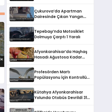
Alev Aldı
Çukurova’da Apartman
Dairesinde Çıkan Yangın
Söndürüldü
Tepebaşı’nda Motosiklet
Dolmuşa Çarptı 1 Yaralı
Afyonkarahisar’da Haşhaş
Hasadı Ağustosa Kadar
Sürecek
Profesörden Martı
Popülasyonu İçin Kontrollü
Müdahale Çağrısı
Kütahya Afyonkarahisar
Yolunda Otobüs Devrildi 31
Yaralı