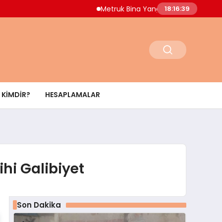
Metruk Bina Yangını Adnan Menderes Mahal
18:16:40
KIMDIR?
HESAPLAMALAR
hi Galibiyet
Son Dakika