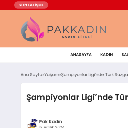
SON GELİŞME
ANASAYFA
KADIN
SA
Ana Sayfa
Yaşam
Şampiyonlar Ligi’nde Türk Rüzgar
Şampiyonlar Ligi’nde Tür
Pak Kadın
19 Aralık 2024