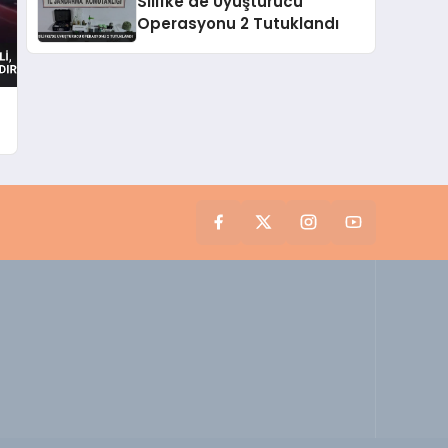
Silifke’de Uyuşturucu
Operasyonu 2 Tutuklandı
a