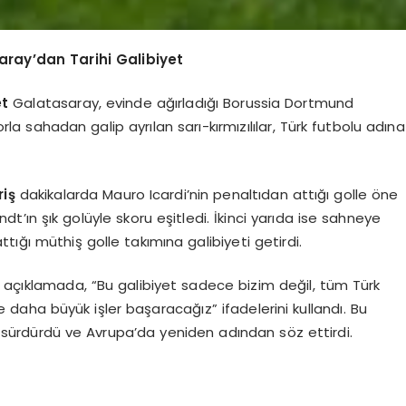
aray’dan Tarihi Galibiyet
et
Galatasaray, evinde ağırladığı Borussia Dortmund
orla sahadan galip ayrılan sarı-kırmızılılar, Türk futbolu adına
riş
dakikalarda Mauro Icardi’nin penaltıdan attığı golle öne
t’ın şık golüyle skoru eşitledi. İkinci yarıda ise sahneye
ığı müthiş golle takımına galibiyeti getirdi.
ı açıklamada, “Bu galibiyet sadece bizim değil, tüm Türk
e daha büyük işler başaracağız” ifadelerini kullandı. Bu
nı sürdürdü ve Avrupa’da yeniden adından söz ettirdi.