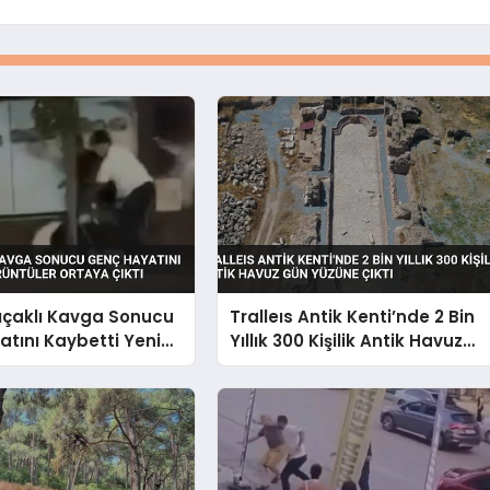
Bıçaklı Kavga Sonucu
Tralleıs Antik Kenti’nde 2 Bin
tını Kaybetti Yeni
Yıllık 300 Kişilik Antik Havuz
r Ortaya Çıktı
Gün Yüzüne Çıktı