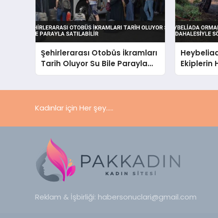
Şehirlerarası Otobüs İkramları
Heybelia
Tarih Oluyor Su Bile Parayla
Ekiplerin 
Satılabilir
Söndürül
Kadınlar için Her şey.....
Reklam & İşbirliği:
habersonuclari@gmail.com