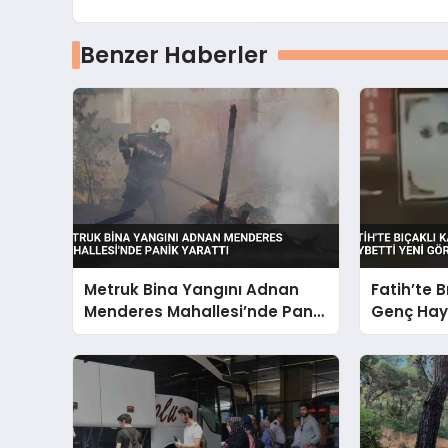
Benzer Haberler
Metruk Bina Yangını Adnan
Fatih’te 
Menderes Mahallesi’nde Panik
Genç Haya
Yarattı
Görüntüle