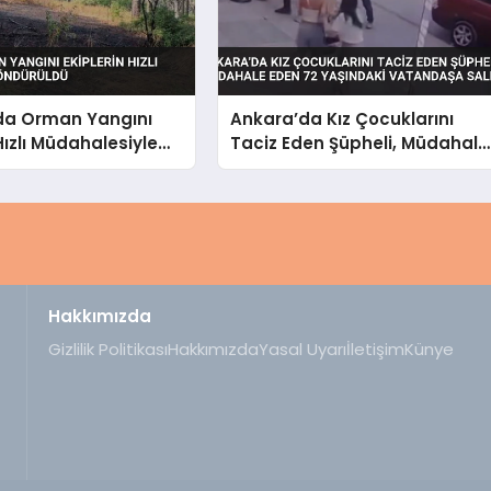
da Orman Yangını
Ankara’da Kız Çocuklarını
Hızlı Müdahalesiyle
Taciz Eden Şüpheli, Müdahale
dü
Eden 72 Yaşındaki Vatandaş
Saldırdı
Hakkımızda
Gizlilik Politikası
Hakkımızda
Yasal Uyarı
İletişim
Künye