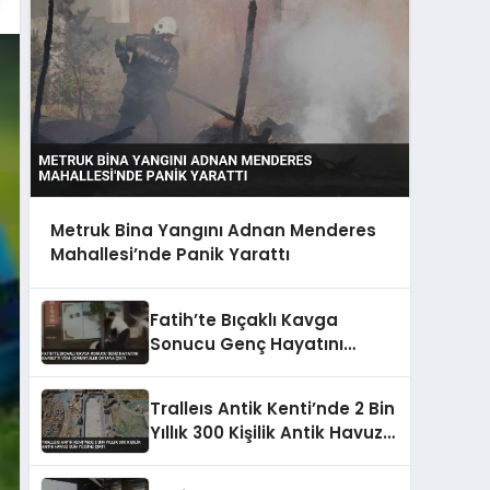
Metruk Bina Yangını Adnan Menderes
Mahallesi’nde Panik Yarattı
Fatih’te Bıçaklı Kavga
Sonucu Genç Hayatını
Kaybetti Yeni Görüntüler
Ortaya Çıktı
Tralleıs Antik Kenti’nde 2 Bin
Yıllık 300 Kişilik Antik Havuz
Gün Yüzüne Çıktı