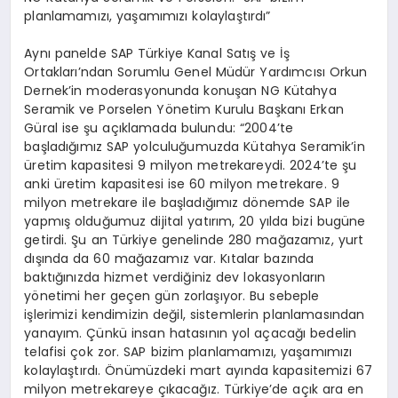
planlamamızı, yaşamımızı kolaylaştırdı”
Aynı panelde SAP Türkiye Kanal Satış ve İş
Ortakları’ndan Sorumlu Genel Müdür Yardımcısı Orkun
Dernek’in moderasyonunda konuşan NG Kütahya
Seramik ve Porselen Yönetim Kurulu Başkanı Erkan
Güral ise şu açıklamada bulundu: “2004’te
başladığımız SAP yolculuğumuzda Kütahya Seramik’in
üretim kapasitesi 9 milyon metrekareydi. 2024’te şu
anki üretim kapasitesi ise 60 milyon metrekare. 9
milyon metrekare ile başladığımız dönemde SAP ile
yapmış olduğumuz dijital yatırım, 20 yılda bizi bugüne
getirdi. Şu an Türkiye genelinde 280 mağazamız, yurt
dışında da 60 mağazamız var. Kıtalar bazında
baktığınızda hizmet verdiğiniz dev lokasyonların
yönetimi her geçen gün zorlaşıyor. Bu sebeple
işlerimizi kendimizin değil, sistemlerin planlamasından
yanayım. Çünkü insan hatasının yol açacağı bedelin
telafisi çok zor. SAP bizim planlamamızı, yaşamımızı
kolaylaştırdı. Önümüzdeki mart ayında kapasitemizi 67
milyon metrekareye çıkacağız. Türkiye’de açık ara en