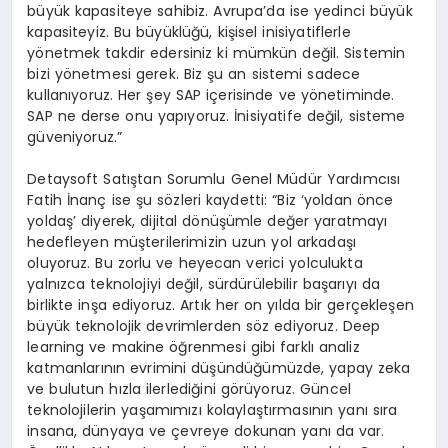
büyük kapasiteye sahibiz. Avrupa’da ise yedinci büyük
kapasiteyiz. Bu büyüklüğü, kişisel inisiyatiflerle
yönetmek takdir edersiniz ki mümkün değil. Sistemin
bizi yönetmesi gerek. Biz şu an sistemi sadece
kullanıyoruz. Her şey SAP içerisinde ve yönetiminde.
SAP ne derse onu yapıyoruz. İnisiyatife değil, sisteme
güveniyoruz.”
Detaysoft Satıştan Sorumlu Genel Müdür Yardımcısı
Fatih İnanç ise şu sözleri kaydetti: “Biz ‘yoldan önce
yoldaş’ diyerek, dijital dönüşümle değer yaratmayı
hedefleyen müşterilerimizin uzun yol arkadaşı
oluyoruz. Bu zorlu ve heyecan verici yolculukta
yalnızca teknolojiyi değil, sürdürülebilir başarıyı da
birlikte inşa ediyoruz. Artık her on yılda bir gerçekleşen
büyük teknolojik devrimlerden söz ediyoruz. Deep
learning ve makine öğrenmesi gibi farklı analiz
katmanlarının evrimini düşündüğümüzde, yapay zeka
ve bulutun hızla ilerlediğini görüyoruz. Güncel
teknolojilerin yaşamımızı kolaylaştırmasının yanı sıra
insana, dünyaya ve çevreye dokunan yanı da var.