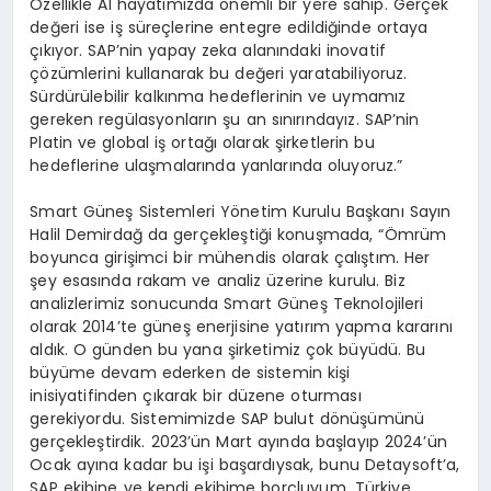
Özellikle AI hayatımızda önemli bir yere sahip. Gerçek
değeri ise iş süreçlerine entegre edildiğinde ortaya
çıkıyor. SAP’nin yapay zeka alanındaki inovatif
çözümlerini kullanarak bu değeri yaratabiliyoruz.
Sürdürülebilir kalkınma hedeflerinin ve uymamız
gereken regülasyonların şu an sınırındayız. SAP’nin
Platin ve global iş ortağı olarak şirketlerin bu
hedeflerine ulaşmalarında yanlarında oluyoruz.”
Smart Güneş Sistemleri Yönetim Kurulu Başkanı Sayın
Halil Demirdağ da gerçekleştiği konuşmada, “Ömrüm
boyunca girişimci bir mühendis olarak çalıştım. Her
şey esasında rakam ve analiz üzerine kurulu. Biz
analizlerimiz sonucunda Smart Güneş Teknolojileri
olarak 2014’te güneş enerjisine yatırım yapma kararını
aldık. O günden bu yana şirketimiz çok büyüdü. Bu
büyüme devam ederken de sistemin kişi
inisiyatifinden çıkarak bir düzene oturması
gerekiyordu. Sistemimizde SAP bulut dönüşümünü
gerçekleştirdik. 2023’ün Mart ayında başlayıp 2024’ün
Ocak ayına kadar bu işi başardıysak, bunu Detaysoft’a,
SAP ekibine ve kendi ekibime borçluyum. Türkiye