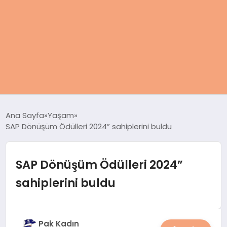
ANASAYFA
Ana Sayfa
Yaşam
SAP Dönüşüm Ödülleri 2024” sahiplerini buldu
KADIN
SAĞLIK
SAP Dönüşüm Ödülleri 2024”
sahiplerini buldu
MAGAZIN
SPOR & FITNESS
Pak Kadın