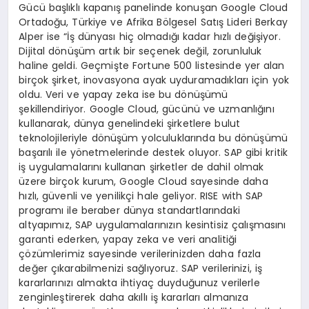
Gücü başlıklı kapanış panelinde konuşan Google Cloud
Ortadoğu, Türkiye ve Afrika Bölgesel Satış Lideri Berkay
Alper ise “İş dünyası hiç olmadığı kadar hızlı değişiyor.
Dijital dönüşüm artık bir seçenek değil, zorunluluk
haline geldi. Geçmişte Fortune 500 listesinde yer alan
birçok şirket, inovasyona ayak uyduramadıkları için yok
oldu. Veri ve yapay zeka ise bu dönüşümü
şekillendiriyor. Google Cloud, gücünü ve uzmanlığını
kullanarak, dünya genelindeki şirketlere bulut
teknolojileriyle dönüşüm yolculuklarında bu dönüşümü
başarılı ile yönetmelerinde destek oluyor. SAP gibi kritik
iş uygulamalarını kullanan şirketler de dahil olmak
üzere birçok kurum, Google Cloud sayesinde daha
hızlı, güvenli ve yenilikçi hale geliyor. RISE with SAP
programı ile beraber dünya standartlarındaki
altyapımız, SAP uygulamalarınızın kesintisiz çalışmasını
garanti ederken, yapay zeka ve veri analitiği
çözümlerimiz sayesinde verilerinizden daha fazla
değer çıkarabilmenizi sağlıyoruz. SAP verilerinizi, iş
kararlarınızı almakta ihtiyaç duyduğunuz verilerle
zenginleştirerek daha akıllı iş kararları almanıza