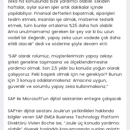
zeka hız konusunda bize yardımcı olabilir. Eskiden
haftalar, aylar süren işler artık dakikalar içinde
yapılabiliyor. Finansal defterleri kapatmak, siparişleri
teslim etmek, insanları işe almak, malzeme tedarik
etmek, tüm bunlar ortalama %25 daha hızlı olabilir.
Ama unutmamamız gereken bir şey var ki bu uzun
vadeli bir değerdir, yapay zeka uzun vadede çok daha
etkili olacak” dedi ve sözlerine şöyle devam etti:
“SAP olarak rolümüz, müşterilerimizin yapay zekayı
şirket geneline taşımasına ve ölçeklendirmesine
yardımcı olmak. Son 2,5 yıldır bu konuda yoğun olarak
çalışıyoruz. Peki başarılı olmak için ne gerekiyor? Bunun
için 3 konuya odaklanmalısınız: Amacına uygun,
güvenilir ve sorumlu yapay zeka kullanmalısınız.”
SAP ile Microsoft’un dijital asistanları entegre çalışacak
SAP’nin dijital asistanı Joule’un yetkinlikleri hakkında
bilgiler veren SAP EMEA Business Technology Platform
Direktörü Vivien Boche ise, “Joule üç konuda yardımcı
olabilir” diyerek başladığı konuşmasında şunları anlattı: