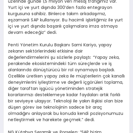
üzerinde günde 1,5 milyon veri mesaj trafiğimiz var.
Yurt içi ve yurt dışında 300’den fazla entegrayon
kurgusuna sahibiz. Binlerce takım arkadaşımız,
eşzamanlı SAP kullanıyor. Bu hacimli işbirliğimiz ile yurt
içi ve yurt dışında başarılı çalışmalara imza atmaya
devam edeceğiz” dedi.
Penti Yönetim Kurulu Başkanı Sami Kariyo, yapay
zekanın sektörlerindeki etkisine dair
değerlendirmelerini şu sözlerle paylaştı: “Yapay zeka,
perakende ekosistemindeki tüm süreçlerde ve iş
alanlarında dönüştürücü bir rol oynamaya başladı.
Özellikle üretken yapay zeka ile müşterilerin çok kanallı
deneyimlerini iyileştirme ve değerli içgörüleri toplama,
diğer taraftan işgücü yönetiminden stratejik
kararlarımızı desteklemeye kadar faydaları artık farklı
bir seviyeye ulaşıyor. Teknoloji ile yakın ilişkisi olan bize
düşen görev ise teknolojinin sadece bir araç
olmadığını anlayarak bu konuda kendi pozisyonumuzu
netleştirmek ve harekete geçmek.” dedi.
NG Kütahya Seramik ve Porselen: “SAP bizim