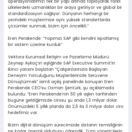
operasyonlarımızı tek bir yapı altında toplayarak farklı
ülkelerdeki uzmanlıkları bir araya getiriyor ve global bir
standardizasyon sağlıyor. Dünyanın herhangi bir
yerindeki müşterimize aynı yüksek standartlarda
çözümler sunmak, bizim için öncelikli.”
Eren Perakende: “Yapımızı SAP gibi kendini ispatlamış
bir sistem üzerine kurduk”
Vektora Kurumsal İletişim ve Pazarlama Müdürü
Zeynep Aykaç’ın eşliğinde SAP Executive Summit’in
ikinci yarısını başlatan “Çalışanlarınızla Başlayan
Deneyim Yolculuğunu Müşterilerinizle Serüvene
Dönüştürmek” isimli açılış panelinde konuşan Eren
Perakende CEO’su Osman Şentürk, şu açıklamada
bulundu: “Eren Perakende’nin 50 yılı aşkın tarihinden
bugüne geldiğimizde cirosu şu anda 1,3 milyar dolar.
Önümüzdeki 5 yıllık planda da 2,5 ila 3 milyar dolar ciro
hedefimiz var.
Bizim dijital dönüşüm sürecimizde datanın temizliğinin
ne kadar önemli olduğunu öğrendik. Tüm yöneticilerin