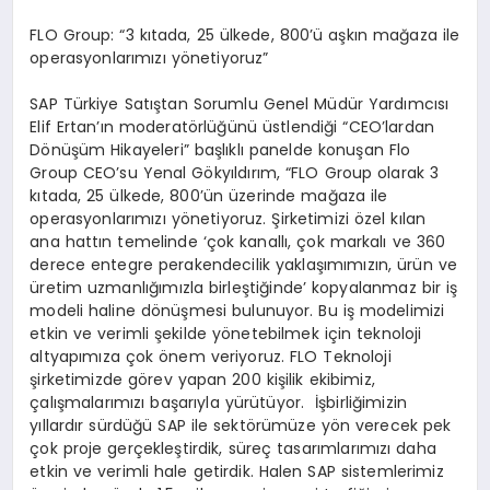
FLO Group: “3 kıtada, 25 ülkede, 800’ü aşkın mağaza ile
operasyonlarımızı yönetiyoruz”
SAP Türkiye Satıştan Sorumlu Genel Müdür Yardımcısı
Elif Ertan’ın moderatörlüğünü üstlendiği “CEO’lardan
Dönüşüm Hikayeleri” başlıklı panelde konuşan Flo
Group CEO’su Yenal Gökyıldırım, “FLO Group olarak 3
kıtada, 25 ülkede, 800’ün üzerinde mağaza ile
operasyonlarımızı yönetiyoruz. Şirketimizi özel kılan
ana hattın temelinde ‘çok kanallı, çok markalı ve 360
derece entegre perakendecilik yaklaşımımızın, ürün ve
üretim uzmanlığımızla birleştiğinde’ kopyalanmaz bir iş
modeli haline dönüşmesi bulunuyor. Bu iş modelimizi
etkin ve verimli şekilde yönetebilmek için teknoloji
altyapımıza çok önem veriyoruz. FLO Teknoloji
şirketimizde görev yapan 200 kişilik ekibimiz,
çalışmalarımızı başarıyla yürütüyor. İşbirliğimizin
yıllardır sürdüğü SAP ile sektörümüze yön verecek pek
çok proje gerçekleştirdik, süreç tasarımlarımızı daha
etkin ve verimli hale getirdik. Halen SAP sistemlerimiz