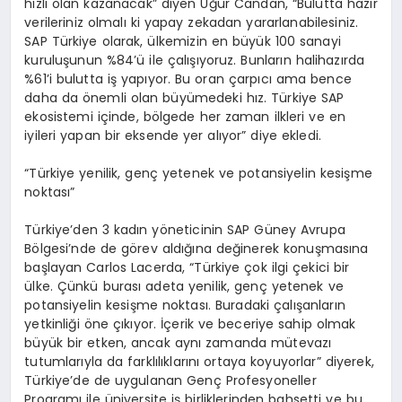
hızlı olan kazanacak” diyen Uğur Candan, “Bulutta hazır
verileriniz olmalı ki yapay zekadan yararlanabilesiniz.
SAP Türkiye olarak, ülkemizin en büyük 100 sanayi
kuruluşunun %84’ü ile çalışıyoruz. Bunların halihazırda
%61’i bulutta iş yapıyor. Bu oran çarpıcı ama bence
daha da önemli olan büyümedeki hız. Türkiye SAP
ekosistemi içinde, bölgede her zaman ilkleri ve en
iyileri yapan bir eksende yer alıyor” diye ekledi.
“Türkiye yenilik, genç yetenek ve potansiyelin kesişme
noktası”
Türkiye’den 3 kadın yöneticinin SAP Güney Avrupa
Bölgesi’nde de görev aldığına değinerek konuşmasına
başlayan Carlos Lacerda, “Türkiye çok ilgi çekici bir
ülke. Çünkü burası adeta yenilik, genç yetenek ve
potansiyelin kesişme noktası. Buradaki çalışanların
yetkinliği öne çıkıyor. İçerik ve beceriye sahip olmak
büyük bir etken, ancak aynı zamanda mütevazı
tutumlarıyla da farklılıklarını ortaya koyuyorlar” diyerek,
Türkiye’de de uygulanan Genç Profesyoneller
Programı ile üniversite iş birliklerinden bahsetti ve bu