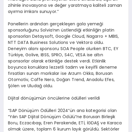
zihinle inovasyona ve değer yaratmaya kaliteli zaman
ayırma imkanı sunuyor.”
Panellerin ardından gerçekleşen gala yemeği
sponsorluğunu Solvia’nın üstlendiği etkinliğin platin
sponsorları Detaysoft, Google Cloud, Nagarro + MBIS,
NTT DATA Business Solutions ve Vektora oldu.
Deneyim alanı sponsoru SOA People olurken BTC, EY
Türkiye, Golive, IBSS, SPRO, S4C, VESA ise altın
sponsorlar olarak etkinliğe destek verdi. Etkinlik
boyunca konuklara lezzetli tadım ve keyifli deneme
fırsatları sunan markalar ise Arzum Okka, Borusan
Otomotiv, Caffe Nero, Doğan Trend, Anadolu Efes,
Şölen ve Uludağ oldu.
Dijital dönüşümün öncülerine ödülleri verildi
“SAP Dönüşüm Ödülleri 2024”ün ana kategorisi olan
“Yılın SAP Dijital Dönüşüm Ödülü”ne Borusan Birleşik
Boru, Eczacıbaşı, Eren Perakende, ETİ, İGDAŞ ve Karaca
olmak üzere, toplam 6 kurum layık görüldü. Sektörler