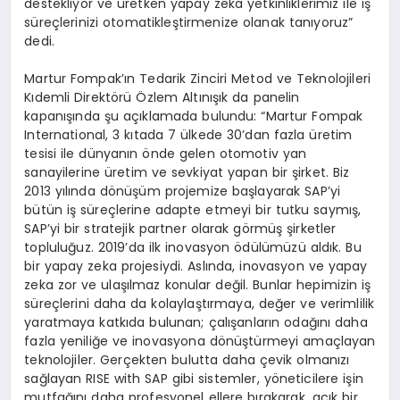
destekliyor ve üretken yapay zeka yetkinliklerimiz ile iş
süreçlerinizi otomatikleştirmenize olanak tanıyoruz”
dedi.
Martur Fompak’ın Tedarik Zinciri Metod ve Teknolojileri
Kıdemli Direktörü Özlem Altınışık da panelin
kapanışında şu açıklamada bulundu: “Martur Fompak
International, 3 kıtada 7 ülkede 30’dan fazla üretim
tesisi ile dünyanın önde gelen otomotiv yan
sanayilerine üretim ve sevkiyat yapan bir şirket. Biz
2013 yılında dönüşüm projemize başlayarak SAP’yi
bütün iş süreçlerine adapte etmeyi bir tutku saymış,
SAP’yi bir stratejik partner olarak görmüş şirketler
topluluğuz. 2019’da ilk inovasyon ödülümüzü aldık. Bu
bir yapay zeka projesiydi. Aslında, inovasyon ve yapay
zeka zor ve ulaşılmaz konular değil. Bunlar hepimizin iş
süreçlerini daha da kolaylaştırmaya, değer ve verimlilik
yaratmaya katkıda bulunan; çalışanların odağını daha
fazla yeniliğe ve inovasyona dönüştürmeyi amaçlayan
teknolojiler. Gerçekten bulutta daha çevik olmanızı
sağlayan RISE with SAP gibi sistemler, yöneticilere işin
mutfağını daha profesyonel ellere bırakarak, açık bir