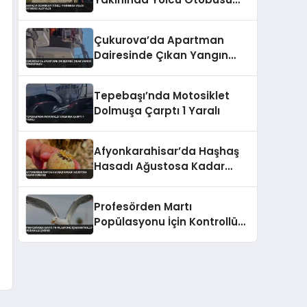
Alev Aldı
Çukurova’da Apartman
Dairesinde Çıkan Yangın
Söndürüldü
Tepebaşı’nda Motosiklet
Dolmuşa Çarptı 1 Yaralı
Afyonkarahisar’da Haşhaş
Hasadı Ağustosa Kadar
Sürecek
Profesörden Martı
Popülasyonu İçin Kontrollü
Müdahale Çağrısı