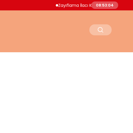
Zayıflama İlacı Kullanan Kadın Hayatını Ka
08:53:05