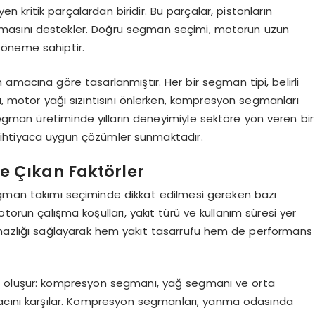
en kritik parçalardan biridir. Bu parçalar, pistonların
lışmasını destekler. Doğru segman seçimi, motorun uzun
 öneme sahiptir.
m amacına göre tasarlanmıştır. Her bir segman tipi, belirli
rı, motor yağı sızıntısını önlerken, kompresyon segmanları
 segman üretiminde yılların deneyimiyle sektöre yön veren bir
r ihtiyaca uygun çözümler sunmaktadır.
 Çıkan Faktörler
egman takımı seçiminde dikkat edilmesi gereken bazı
torun çalışma koşulları, yakıt türü ve kullanım süresi yer
mazlığı sağlayarak hem yakıt tasarrufu hem de performans
en oluşur: kompresyon segmanı, yağ segmanı ve orta
tiyacını karşılar. Kompresyon segmanları, yanma odasında