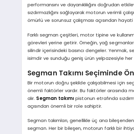
performansını ve dayanıklılığını doğrudan etkiley
sızdırmazlığını sağlayarak motorun verimli ça
ömürlü ve sorunsuz çalışması açısından hayati
Farklı segman çeşitleri, motor tipine ve kullanı
görevleri yerine getirir. Örneğin, yağ segmanla
silindir içerisindeki basıncı dengeler. Yenmak,
isimdir ve sunduğu geniş ürün yelpazesiyle he
Segman Takımı Seçiminde Öne
Bir motorun doğru şekilde çalışabilmesi için s
önemli faktörler vardır. Bu faktörler arasında mo
alır.
Segman takımı
pistonun etrafında sızdır
açısından önemli bir role sahiptir.
Segman takımları, genellikle üç ana bileşend
segman. Her bir bileşen, motorun farklı bir ih