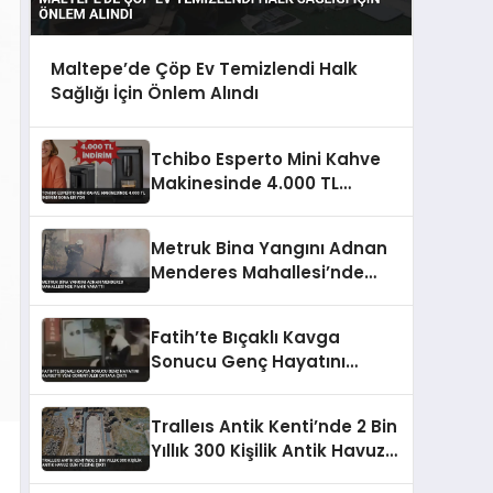
Maltepe’de Çöp Ev Temizlendi Halk
Sağlığı İçin Önlem Alındı
Tchibo Esperto Mini Kahve
Makinesinde 4.000 TL
İndirim Sona Eriyor
Metruk Bina Yangını Adnan
Menderes Mahallesi’nde
Panik Yarattı
Fatih’te Bıçaklı Kavga
Sonucu Genç Hayatını
Kaybetti Yeni Görüntüler
Ortaya Çıktı
Tralleıs Antik Kenti’nde 2 Bin
Yıllık 300 Kişilik Antik Havuz
Gün Yüzüne Çıktı