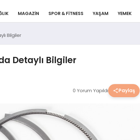
ĞLIK
MAGAZIN
SPOR & FITNESS
YAŞAM
YEMEK
ı Bilgiler
a Detaylı Bilgiler
0 Yorum Yapıldı
Paylaş