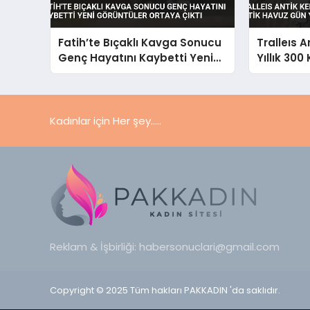
Fatih’te Bıçaklı Kavga Sonucu
Tralleıs A
Genç Hayatını Kaybetti Yeni
Yıllık 300
Görüntüler Ortaya Çıktı
Gün Yüzün
Kadınlar için Her şey.....
Reklam & İşbirliği:
habersonuclari@gmail.com
Copyright © 2025 Tüm hakları PAKKADIN 'da saklıdır.