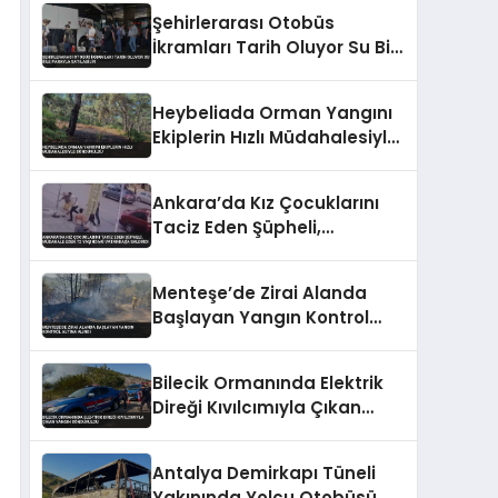
Şehirlerarası Otobüs
İkramları Tarih Oluyor Su Bile
Parayla Satılabilir
Heybeliada Orman Yangını
Ekiplerin Hızlı Müdahalesiyle
Söndürüldü
Ankara’da Kız Çocuklarını
Taciz Eden Şüpheli,
Müdahale Eden 72 Yaşındaki
Vatandaşa Saldırdı
Menteşe’de Zirai Alanda
Başlayan Yangın Kontrol
Altına Alındı
Bilecik Ormanında Elektrik
Direği Kıvılcımıyla Çıkan
Yangın Söndürüldü
Antalya Demirkapı Tüneli
Yakınında Yolcu Otobüsü