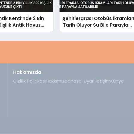
ntik Kenti’nde 2 Bin
Şehirlerarası Otobüs İkramlar
 Kişilik Antik Havuz
Tarih Oluyor Su Bile Parayla
e Çıktı
Satılabilir
Hakkımızda
Gizlilik Politikası
Hakkımızda
Yasal Uyarı
İletişim
Künye