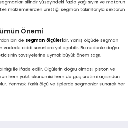
manları silindir yüzeyindeki fazla yağı sıyırır ve motorun
liteli malzemelerden ürettiği segman takımlarıyla sektörün
lçümün Önemi
rdan biri de
segman ölçüleri
dir. Yanlış ölçüde segman
uzun vadede ciddi sorunlara yol açabilir. Bu nedenle doğru
isinin tavsiyelerine uymak büyük önem taşır.
nlığı ile ifade edilir. Ölçülerin doğru olması, piston ve
torun hem yakıt ekonomisi hem de güç üretimi açısından
r. Yenmak, farklı ölçü ve tiplerde segmanlar sunarak her