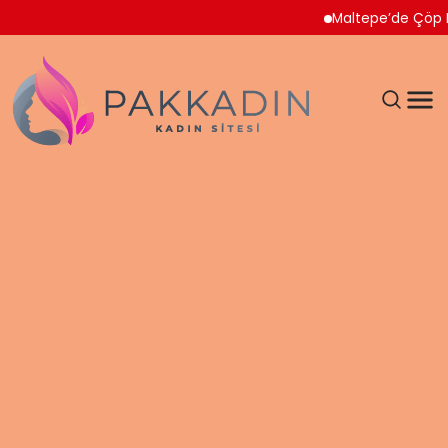
Maltepe’de Çöp Ev Temi