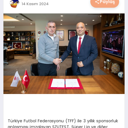
Paylaş
14 Kasım 2024
YAŞAM
YEMEK
KIMDIR?
HESAPLAMALAR
Türkiye Futbol Federasyonu (TFF) ile 3 yıllık sponsorluk
anlaşması imzalayan SZUTEST, Süper Lig ve diğer