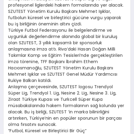
profesyonel liglerdeki hakem formalarında yer alacak.
SZUTEST Yönetim Kurulu Başkanı Mehmet Işıklar,
futbolun küresel ve birleştirici gücüne vurgu yaparak
bu iş birliğinin öneminin altını çizdi.
Türkiye Futbol Federasyonu ile belgelendirme ve
uygunluk değerlendirme alanında global bir kuruluş
olan SZUTEST, 3 yıllık kapsamlı bir sponsorluk
anlaşmasına imza attı. Riva’daki Hasan Doğan Milli
Takımlar Kamp ve Eğitim Tesisleri’nde gerçekleştirilen
imza törenine, TFF Başkanı İbrahim Ethem
Hacıosmanoğlu, SZUTEST Yönetim Kurulu Başkanı
Mehmet Işıklar ve SZUTEST Genel Müdür Yardımcısı
Rukiye Balkan katıldı.
Anlaşma çerçevesinde, SZUTEST logosu Trendyol
Süper Lig, Trendyol 1. Lig, Nesine 2. Lig, Nesine 3. Lig,
Ziraat Türkiye Kupası ve Turkcell Süper Kupa
müsabakalarında hakem formalarının sağ kolunda yer
alacak. Bu iş birliği, SZUTEST ’in marka bilinirliğini
artırırken, Türkiye’nin en popüler sporunun bir parçası
olma fırsatını sunacak.
“Futbol, Küresel ve Birleştirici Bir Güç”