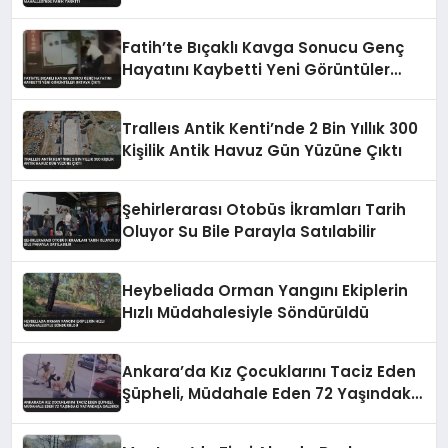
Fatih’te Bıçaklı Kavga Sonucu Genç
Hayatını Kaybetti Yeni Görüntüler
Ortaya Çıktı
Tralleıs Antik Kenti’nde 2 Bin Yıllık 300
Kişilik Antik Havuz Gün Yüzüne Çıktı
Şehirlerarası Otobüs İkramları Tarih
Oluyor Su Bile Parayla Satılabilir
Heybeliada Orman Yangını Ekiplerin
Hızlı Müdahalesiyle Söndürüldü
Ankara’da Kız Çocuklarını Taciz Eden
Şüpheli, Müdahale Eden 72 Yaşındaki
Vatandaşa Saldırdı