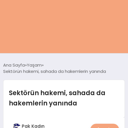
ANASAYFA
Ana Sayfa
Yaşam
Sektörün hakemi, sahada da hakemlerin yanında
KADIN
SAĞLIK
Sektörün hakemi, sahada da
hakemlerin yanında
MAGAZIN
SPOR & FITNESS
Pak Kadın