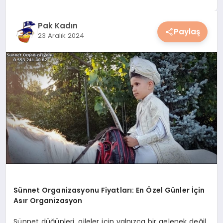
YAŞAM
Pak Kadın
Paylaş
23 Aralık 2024
YEMEK
KIMDIR?
HESAPLAMALAR
Sünnet Organizasyonu Fiyatları: En Özel Günler İçin
Asır Organizasyon
Sünnet düğünleri, aileler için yalnızca bir gelenek değil,