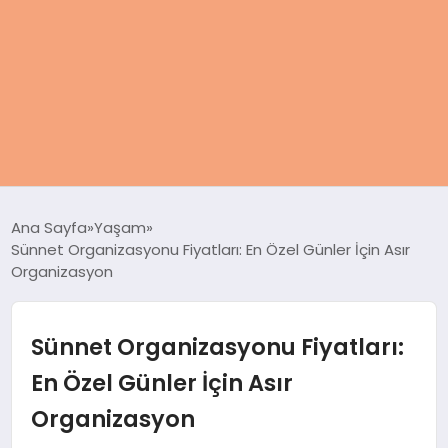
ANASAYFA
Ana Sayfa
Yaşam
Sünnet Organizasyonu Fiyatları: En Özel Günler İçin Asır
KADIN
Organizasyon
SAĞLIK
Sünnet Organizasyonu Fiyatları:
MAGAZIN
En Özel Günler İçin Asır
Organizasyon
SPOR & FITNESS