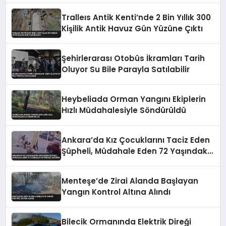
Tralleıs Antik Kenti’nde 2 Bin Yıllık 300
Kişilik Antik Havuz Gün Yüzüne Çıktı
Şehirlerarası Otobüs İkramları Tarih
Oluyor Su Bile Parayla Satılabilir
Heybeliada Orman Yangını Ekiplerin
Hızlı Müdahalesiyle Söndürüldü
Ankara’da Kız Çocuklarını Taciz Eden
Şüpheli, Müdahale Eden 72 Yaşındaki
Vatandaşa Saldırdı
Menteşe’de Zirai Alanda Başlayan
Yangın Kontrol Altına Alındı
Bilecik Ormanında Elektrik Direği