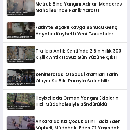
Metruk Bina Yangını Adnan Menderes
Mahallesi’nde Panik Yarattı
Fatih’te Bıçaklı Kavga Sonucu Genç
Hayatını Kaybetti Yeni Görüntüler
Ortaya Çıktı
Tralleıs Antik Kenti’nde 2 Bin Yıllık 300
Kişilik Antik Havuz Gün Yüzüne Çıktı
Şehirlerarası Otobüs İkramları Tarih
Oluyor Su Bile Parayla Satılabilir
Heybeliada Orman Yangını Ekiplerin
Hızlı Müdahalesiyle Söndürüldü
Ankara’da Kız Çocuklarını Taciz Eden
Şüpheli, Müdahale Eden 72 Yaşındaki