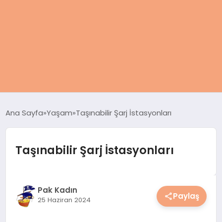
ANASAYFA
Ana Sayfa
Yaşam
Taşınabilir Şarj İstasyonları
KADIN
Taşınabilir Şarj İstasyonları
SAĞLIK
MAGAZIN
Pak Kadın
Paylaş
25 Haziran 2024
SPOR & FITNESS