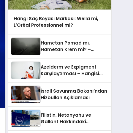
Hangi Saç Boyası Markası: Wella mi,
L’Oréal Professionnel mi?
Hametan Pomad mı,
Hametan Krem mi? –
Hangisini Seçmeli?
Azelderm ve Expigment
Karşılaştırması – Hangisi
Daha Etkili Leke Karşıtıdır?
İsrail Savunma Bakanı’ndan
Hizbullah Açıklaması
Filistin, Netanyahu ve
Gallant Hakkındaki
Yakalama Kararını UCM’ye