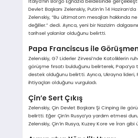
İtalya’nın Borgo Egnazia beldesinde gerçekleştir
Devlet Başkanı Zelenskiy, Putin’in 14 Haziran’da 
Zelenskiy, “Bu ültimatom mesajları hakkında ne 
değiller.” dedi. Ayrıca, yeni bir Nazizim dalgas
tarihsel yalanlar olduğunu belirtti.
Papa Franciscus ile Görüşmeni
Zelenskiy, G7 Liderler Zirvesi’nde Katoliklerin r
görüşme fırsatı bulduğunu belirterek, Papa’ya te
destek olduğunu belirtti. Ayrıca, Ukrayna lider
ihtiyaçları olduğunu vurguladı.
Çin’e Sert Çıkış
Zelenskiy, Çin Devlet Başkanı Şi Cinping ile gö
belirtti. Eğer Çin’in Rusya’ya yardım etmesi du
Zelenskiy, Çin’in Rusya, Kuzey Kore ve İran gibi 