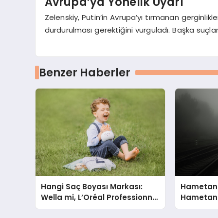
Avrupa’ya Yönelik Uyarı
Zelenskiy, Putin’in Avrupa’yı tırmanan gerginlik
durdurulması gerektiğini vurguladı. Başka suçlar
Benzer Haberler
Hangi Saç Boyası Markası:
Hametan
Wella mi, L’Oréal Professionnel
Hametan 
mi?
Hangisini