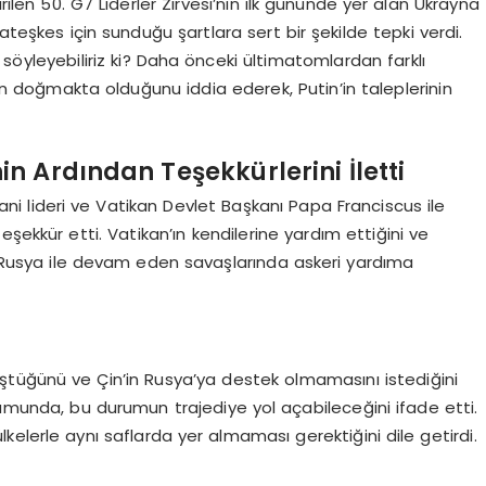
ilen 50. G7 Liderler Zirvesi’nin ilk gününde yer alan Ukrayna
ateşkes için sunduğu şartlara sert bir şekilde tepki verdi.
söyleyebiliriz ki? Daha önceki ültimatomlardan farklı
ının doğmakta olduğunu iddia ederek, Putin’in taleplerinin
n Ardından Teşekkürlerini İletti
uhani lideri ve Vatikan Devlet Başkanı Papa Franciscus ile
şekkür etti. Vatikan’ın kendilerine yardım ettiğini ve
i, Rusya ile devam eden savaşlarında askeri yardıma
rüştüğünü ve Çin’in Rusya’ya destek olmamasını istediğini
rumunda, bu durumun trajediye yol açabileceğini ifade etti.
ülkelerle aynı saflarda yer almaması gerektiğini dile getirdi.