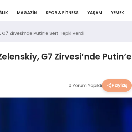
ĞLIK
MAGAZIN
SPOR & FITNESS
YAŞAM
YEMEK
 G7 Zirvesi’nde Putin’e Sert Tepki Verdi
lenskiy, G7 Zirvesi’nde Putin’e 
0 Yorum Yapıldı
Paylaş