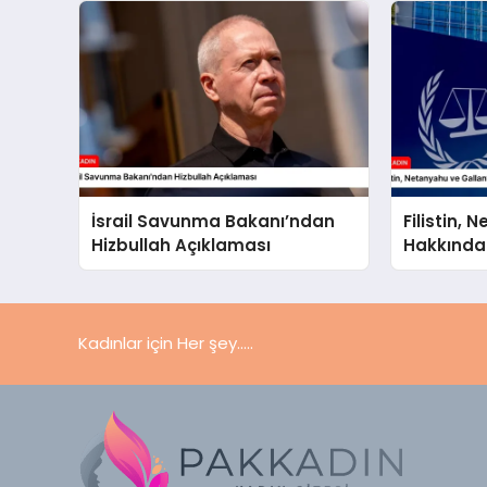
İsrail Savunma Bakanı’ndan
Filistin,
Hizbullah Açıklaması
Hakkında
UCM’ye S
Kadınlar için Her şey.....