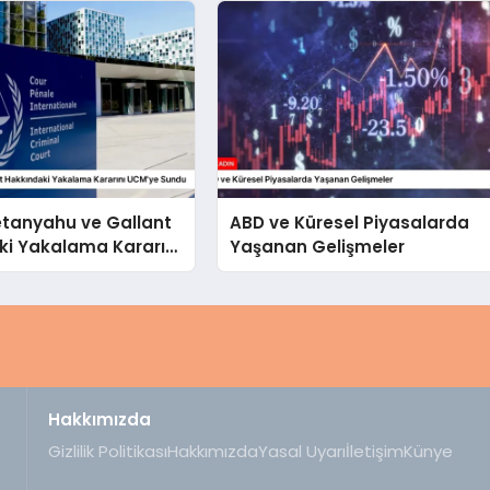
 Netanyahu ve Gallant
ABD ve Küresel Piyasalarda
ki Yakalama Kararını
Yaşanan Gelişmeler
undu
Hakkımızda
Gizlilik Politikası
Hakkımızda
Yasal Uyarı
İletişim
Künye