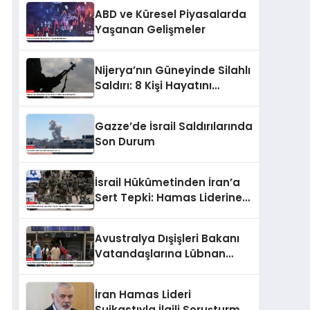
Sundu
ABD ve Küresel Piyasalarda
Yaşanan Gelişmeler
Nijerya’nın Güneyinde Silahlı
Saldırı: 8 Kişi Hayatını
Kaybetti
Gazze’de İsrail Saldırılarında
Son Durum
İsrail Hükümetinden İran’a
Sert Tepki: Hamas Liderine
Saldırı İddiaları
Avustralya Dışişleri Bakanı
Vatandaşlarına Lübnan
Seyahati Konusunda Uyardı
İran Hamas Lideri
Suikastıyla İlgili Soruşturma