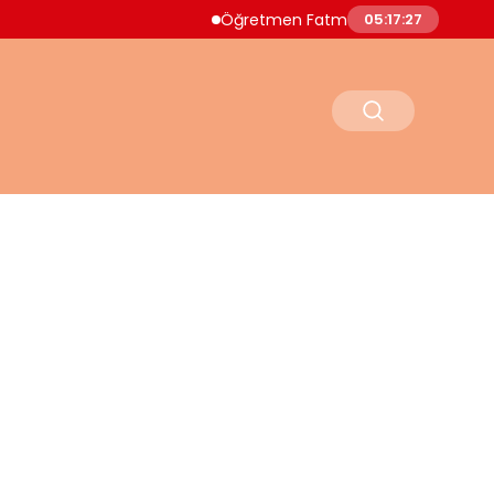
Öğretmen Fatma Nur Çelik Cinayetinde ‘Dex
05:17:28