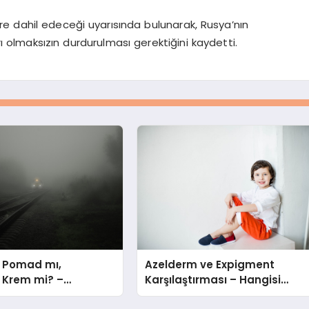
lere dahil edeceği uyarısında bulunarak, Rusya’nın
ı olmaksızın durdurulması gerektiğini kaydetti.
 Pomad mı,
Azelderm ve Expigment
Krem mi? –
Karşılaştırması – Hangisi
 Seçmeli?
Daha Etkili Leke Karşıtıdır?