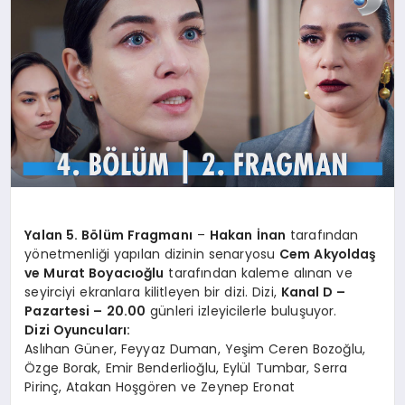
YAŞAM
YEMEK
KIMDIR?
HESAPLAMALAR
Yalan 5. Bölüm Fragmanı
–
Hakan İnan
tarafından
yönetmenliği yapılan dizinin senaryosu
Cem Akyoldaş
ve Murat Boyacıoğlu
tarafından kaleme alınan ve
seyirciyi ekranlara kilitleyen bir dizi. Dizi,
Kanal D –
Pazartesi – 20.00
günleri izleyicilerle buluşuyor.
Dizi Oyuncuları:
Aslıhan Güner, Feyyaz Duman, Yeşim Ceren Bozoğlu,
Özge Borak, Emir Benderlioğlu, Eylül Tumbar, Serra
Pirinç, Atakan Hoşgören ve Zeynep Eronat