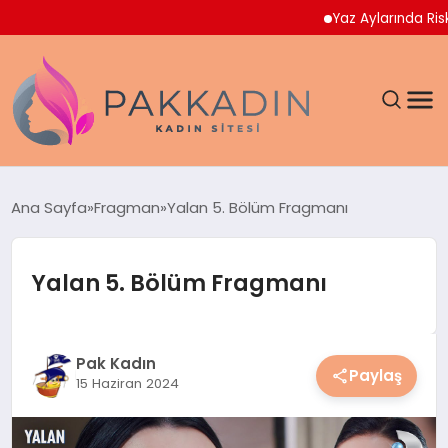
Yaz Aylarında Riskli Gı
ANASAYFA
Ana Sayfa
Fragman
Yalan 5. Bölüm Fragmanı
KADIN
Yalan 5. Bölüm Fragmanı
SAĞLIK
MAGAZIN
Pak Kadın
Paylaş
15 Haziran 2024
SPOR & FITNESS