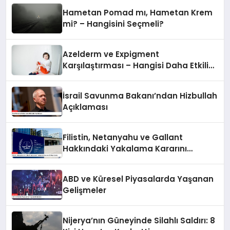
Hametan Pomad mı, Hametan Krem
mi? – Hangisini Seçmeli?
Azelderm ve Expigment
Karşılaştırması – Hangisi Daha Etkili
Leke Karşıtıdır?
İsrail Savunma Bakanı’ndan Hizbullah
Açıklaması
Filistin, Netanyahu ve Gallant
Hakkındaki Yakalama Kararını
UCM’ye Sundu
ABD ve Küresel Piyasalarda Yaşanan
Gelişmeler
Nijerya’nın Güneyinde Silahlı Saldırı: 8