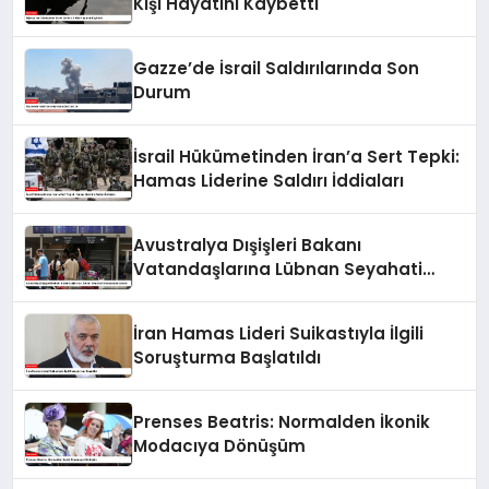
Kişi Hayatını Kaybetti
Gazze’de İsrail Saldırılarında Son
Durum
İsrail Hükümetinden İran’a Sert Tepki:
Hamas Liderine Saldırı İddiaları
Avustralya Dışişleri Bakanı
Vatandaşlarına Lübnan Seyahati
Konusunda Uyardı
İran Hamas Lideri Suikastıyla İlgili
Soruşturma Başlatıldı
Prenses Beatris: Normalden İkonik
Modacıya Dönüşüm