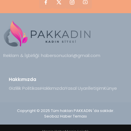
Reklam & İşbirliği:
habersonuclari@gmail.com
Hakkımızda
Gizlilik Politikası
Hakkımızda
Yasal Uyarı
İletişim
Künye
Copyright © 2025 Tüm hakları PAKKADIN 'da saklıdır.
Seobaz Haber Teması