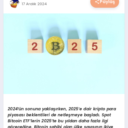
Paylaş
17 Aralık 2024
YAŞAM
YEMEK
KIMDIR?
HESAPLAMALAR
2024′
ün sonuna yaklaşırken, 2025
’
e dair kripto para
piyasası beklentileri de netleşmeye başladı. Spot
Bitcoin ETF’lerin 2025’te bu yıldan daha fazla ilgi
g
ö
rece
ğine, Bitcoin sahibi olan ü
lke say
ısının ikiye