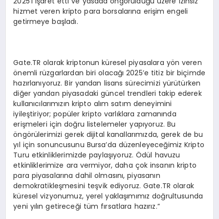
2025’i işaret etti ve yasada öngörüldüğü üzere izinsiz
hizmet veren kripto para borsalarına erişim engeli
getirmeye başladı.
Gate.TR olarak kriptonun küresel piyasalara yön veren
önemli rüzgarlardan biri olacağı 2025’e titiz bir biçimde
hazırlanıyoruz. Bir yandan lisans sürecimizi yürütürken
diğer yandan piyasadaki güncel trendleri takip ederek
kullanıcılarımızın kripto alım satım deneyimini
iyileştiriyor; popüler kripto varlıklara zamanında
erişmeleri için doğru listelemeler yapıyoruz. Bu
öngörülerimizi gerek dijital kanallarımızda, gerek de bu
yıl için sonuncusunu Bursa’da düzenleyeceğimiz Kripto
Turu etkinliklerimizde paylaşıyoruz. Ödül havuzu
etkinliklerimize ara vermiyor, daha çok insanın kripto
para piyasalarına dahil olmasını, piyasanın
demokratikleşmesini teşvik ediyoruz. Gate.TR olarak
küresel vizyonumuz, yerel yaklaşımımız doğrultusunda
yeni yılın getireceği tüm fırsatlara hazırız.”