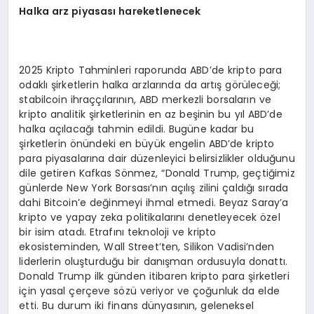
Halka arz piyasası hareketlenecek
2025 Kripto Tahminleri raporunda ABD’de kripto para
odaklı şirketlerin halka arzlarında da artış görüleceği;
stabilcoin ihraççılarının, ABD merkezli borsaların ve
kripto analitik şirketlerinin en az beşinin bu yıl ABD’de
halka açılacağı tahmin edildi. Bugüne kadar bu
şirketlerin önündeki en büyük engelin ABD’de kripto
para piyasalarına dair düzenleyici belirsizlikler olduğunu
dile getiren Kafkas Sönmez, “Donald Trump, geçtiğimiz
günlerde New York Borsası’nın açılış zilini çaldığı sırada
dahi Bitcoin’e değinmeyi ihmal etmedi. Beyaz Saray’a
kripto ve yapay zeka politikalarını denetleyecek özel
bir isim atadı. Etrafını teknoloji ve kripto
ekosisteminden, Wall Street’ten, Silikon Vadisi’nden
liderlerin oluşturduğu bir danışman ordusuyla donattı.
Donald Trump ilk günden itibaren kripto para şirketleri
için yasal çerçeve sözü veriyor ve çoğunluk da elde
etti. Bu durum iki finans dünyasının, geleneksel