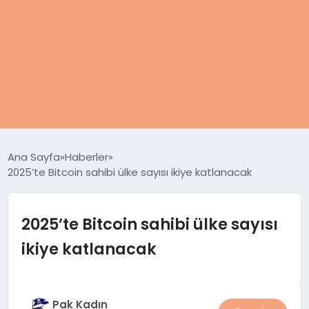
ANASAYFA
Ana Sayfa
Haberler
2025’te Bitcoin sahibi ülke sayısı ikiye katlanacak
KADIN
SAĞLIK
2025’te Bitcoin sahibi ülke sayısı
ikiye katlanacak
MAGAZIN
SPOR & FITNESS
Pak Kadın