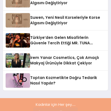
Algısını Değiştiriyor
Suwen, Yeni Nesil Korseleriyle Korse
Algısını Değiştiriyor
Türkiye’den Gelen Misafirlerin
Güvenle Tercih Ettiği MR. TUNA
Restaurant Uluslararası Başarısıyla
Dikkat Çekiyor
İrem Yanar Cosmetics, Çok Amaçlı
Makyaj Ürünüyle Dikkat Çekiyor
Toptan Kozmetikte Doğru Tedarik
Nasıl Yapılır?
Kadınlar için Her şey.....