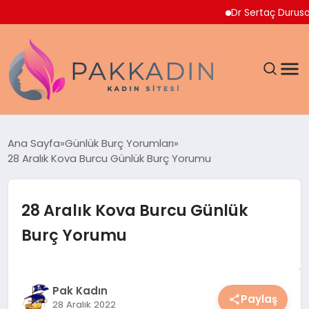
Dr Sertaç Durusoy Multi
ANASAYFA
Ana Sayfa
Günlük Burç Yorumları
28 Aralık Kova Burcu Günlük Burç Yorumu
KADIN
SAĞLIK
28 Aralık Kova Burcu Günlük
Burç Yorumu
MAGAZIN
SPOR & FITNESS
Pak Kadın
Paylaş
28 Aralık 2022