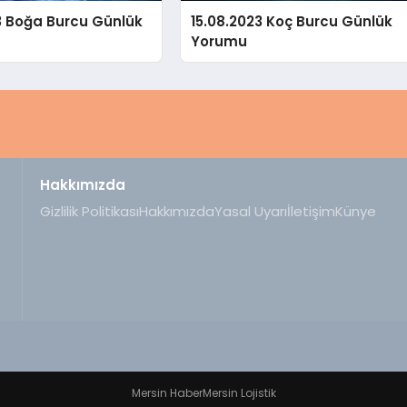
3 Boğa Burcu Günlük
15.08.2023 Koç Burcu Günlük
Yorumu
Hakkımızda
Gizlilik Politikası
Hakkımızda
Yasal Uyarı
İletişim
Künye
Mersin Haber
Mersin Lojistik