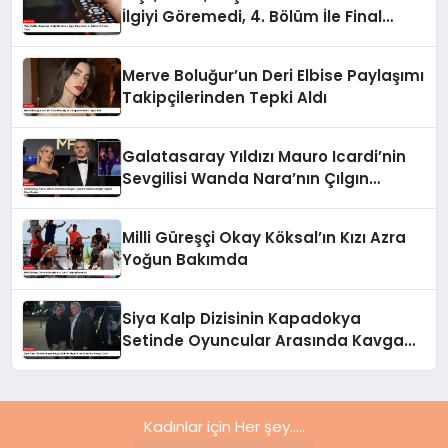
İlgiyi Göremedi, 4. Bölüm İle Final
Yaptı
Merve Boluğur’un Deri Elbise Paylaşımı
Takipçilerinden Tepki Aldı
Galatasaray Yıldızı Mauro Icardi’nin
Sevgilisi Wanda Nara’nın Çılgın
Doğum Günü Partisi
Milli Güreşçi Okay Köksal’ın Kızı Azra
Yoğun Bakımda
Siya Kalp Dizisinin Kapadokya
Setinde Oyuncular Arasında Kavga
Çıktı
Kadınlar için Her şey.....