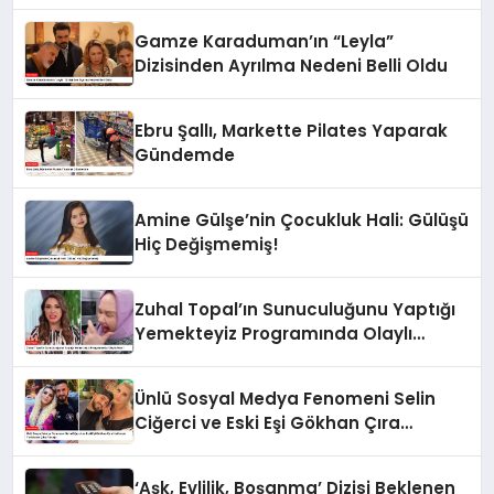
Gamze Karaduman’ın “Leyla”
Dizisinden Ayrılma Nedeni Belli Oldu
Ebru Şallı, Markette Pilates Yaparak
Gündemde
Amine Gülşe’nin Çocukluk Hali: Gülüşü
Hiç Değişmemiş!
Zuhal Topal’ın Sunuculuğunu Yaptığı
Yemekteyiz Programında Olaylı
Anlar!
Ünlü Sosyal Medya Fenomeni Selin
Ciğerci ve Eski Eşi Gökhan Çıra
Hakkında Yurtdışına Çıkış Yasağı
‘Aşk, Evlilik, Boşanma’ Dizisi Beklenen