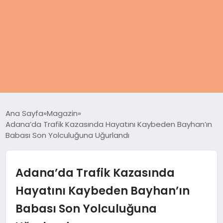
ANASAYFA
Ana Sayfa
Magazin
Adana’da Trafik Kazasında Hayatını Kaybeden Bayhan’ın
KADIN
Babası Son Yolculuğuna Uğurlandı
SAĞLIK
Adana’da Trafik Kazasında
MAGAZIN
Hayatını Kaybeden Bayhan’ın
Babası Son Yolculuğuna
SPOR & FITNESS