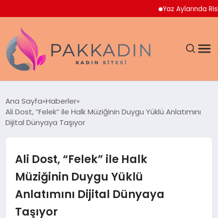
Yaz Aylarında Riskli Gı
ANASAYFA
Ana Sayfa
Haberler
Ali Dost, “Felek” ile Halk Müziğinin Duygu Yüklü Anlatımını
KADIN
Dijital Dünyaya Taşıyor
SAĞLIK
Ali Dost, “Felek” ile Halk
MAGAZIN
Müziğinin Duygu Yüklü
Anlatımını Dijital Dünyaya
SPOR & FITNESS
Taşıyor