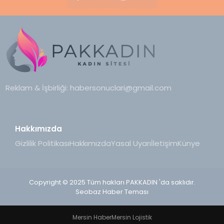
Reklam & İşbirliği:
habersonuclari@gmail.com
Hakkımızda
Gizlilik Politikası
Hakkımızda
Yasal Uyarı
İletişim
Künye
Copyright © 2025 Tüm hakları PAKKADIN 'da saklıdır.
Seobaz Haber Teması
Mersin Haber
Mersin Lojistik