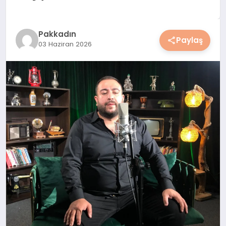
YAŞAM
YEMEK
Pakkadın
Paylaş
03 Haziran 2026
KIMDIR?
HESAPLAMALAR