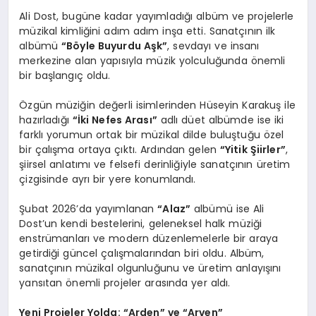
Ali Dost, bugüne kadar yayımladığı albüm ve projelerle
müzikal kimliğini adım adım inşa etti. Sanatçının ilk
albümü
“Böyle Buyurdu Aşk”
, sevdayı ve insanı
merkezine alan yapısıyla müzik yolculuğunda önemli
bir başlangıç oldu.
Özgün müziğin değerli isimlerinden Hüseyin Karakuş ile
hazırladığı
“İki Nefes Arası”
adlı düet albümde ise iki
farklı yorumun ortak bir müzikal dilde buluştuğu özel
bir çalışma ortaya çıktı. Ardından gelen
“Yitik Şiirler”
,
şiirsel anlatımı ve felsefi derinliğiyle sanatçının üretim
çizgisinde ayrı bir yere konumlandı.
Şubat 2026’da yayımlanan
“Alaz”
albümü ise Ali
Dost’un kendi bestelerini, geleneksel halk müziği
enstrümanları ve modern düzenlemelerle bir araya
getirdiği güncel çalışmalarından biri oldu. Albüm,
sanatçının müzikal olgunluğunu ve üretim anlayışını
yansıtan önemli projeler arasında yer aldı.
Yeni Projeler Yolda: “Arden” ve “Arven”