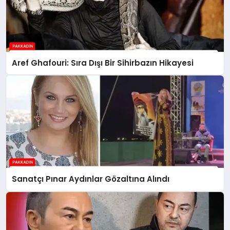
Aref Ghafouri: Sıra Dışı Bir Sihirbazın Hikayesi
Sanatçı Pınar Aydınlar Gözaltına Alındı