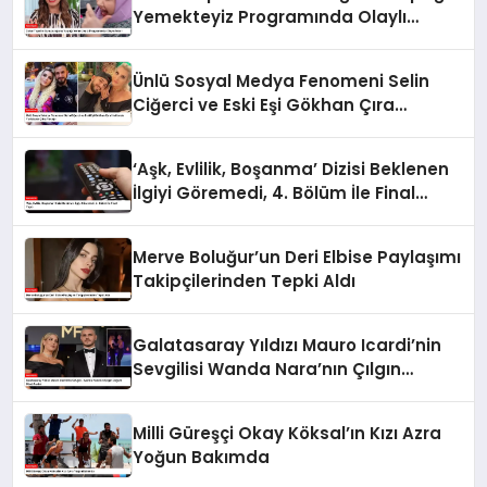
Yemekteyiz Programında Olaylı
Anlar!
Ünlü Sosyal Medya Fenomeni Selin
Ciğerci ve Eski Eşi Gökhan Çıra
Hakkında Yurtdışına Çıkış Yasağı
‘Aşk, Evlilik, Boşanma’ Dizisi Beklenen
İlgiyi Göremedi, 4. Bölüm İle Final
Yaptı
Merve Boluğur’un Deri Elbise Paylaşımı
Takipçilerinden Tepki Aldı
Galatasaray Yıldızı Mauro Icardi’nin
Sevgilisi Wanda Nara’nın Çılgın
Doğum Günü Partisi
Milli Güreşçi Okay Köksal’ın Kızı Azra
Yoğun Bakımda