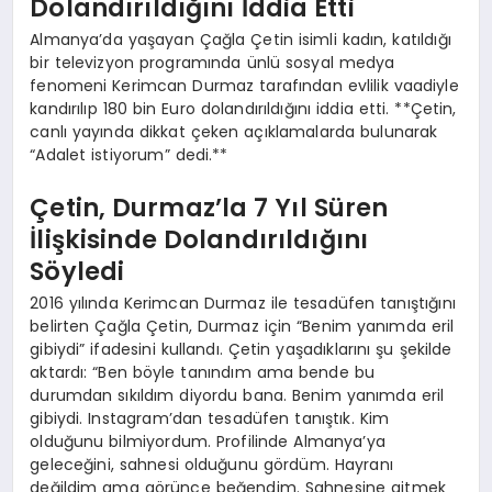
Dolandırıldığını İddia Etti
Almanya’da yaşayan Çağla Çetin isimli kadın, katıldığı
bir televizyon programında ünlü sosyal medya
fenomeni Kerimcan Durmaz tarafından evlilik vaadiyle
kandırılıp 180 bin Euro dolandırıldığını iddia etti. **Çetin,
canlı yayında dikkat çeken açıklamalarda bulunarak
“Adalet istiyorum” dedi.**
Çetin, Durmaz’la 7 Yıl Süren
İlişkisinde Dolandırıldığını
Söyledi
2016 yılında Kerimcan Durmaz ile tesadüfen tanıştığını
belirten Çağla Çetin, Durmaz için “Benim yanımda eril
gibiydi” ifadesini kullandı. Çetin yaşadıklarını şu şekilde
aktardı: “Ben böyle tanındım ama bende bu
durumdan sıkıldım diyordu bana. Benim yanımda eril
gibiydi. Instagram’dan tesadüfen tanıştık. Kim
olduğunu bilmiyordum. Profilinde Almanya’ya
geleceğini, sahnesi olduğunu gördüm. Hayranı
değildim ama görünce beğendim. Sahnesine gitmek