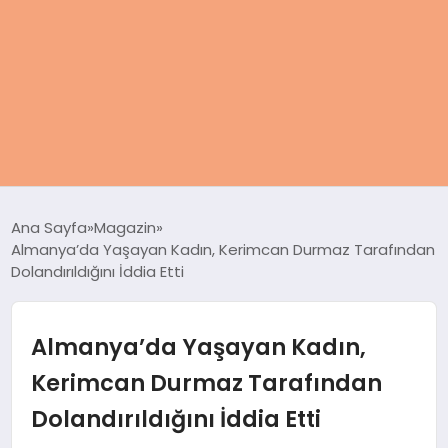
ANASAYFA
Ana Sayfa
Magazin
Almanya’da Yaşayan Kadın, Kerimcan Durmaz Tarafından
KADIN
Dolandırıldığını İddia Etti
SAĞLIK
Almanya’da Yaşayan Kadın,
MAGAZIN
Kerimcan Durmaz Tarafından
Dolandırıldığını İddia Etti
SPOR & FITNESS