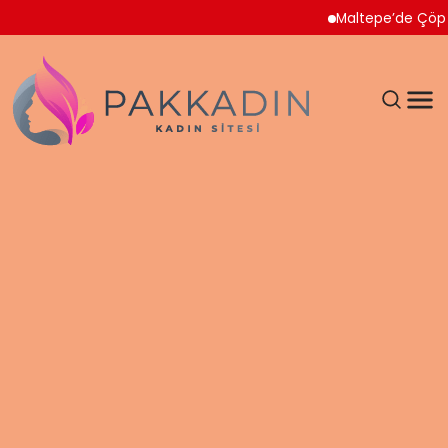
Maltepe’de Çöp Ev Temizle