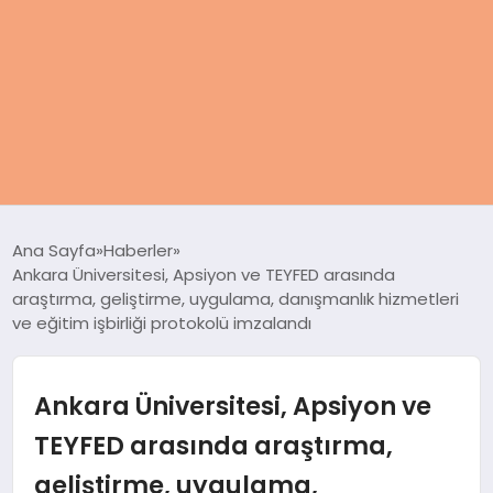
ANASAYFA
Ana Sayfa
Haberler
Ankara Üniversitesi, Apsiyon ve TEYFED arasında
KADIN
araştırma, geliştirme, uygulama, danışmanlık hizmetleri
ve eğitim işbirliği protokolü imzalandı
SAĞLIK
Ankara Üniversitesi, Apsiyon ve
MAGAZIN
TEYFED arasında araştırma,
SPOR & FITNESS
geliştirme, uygulama,