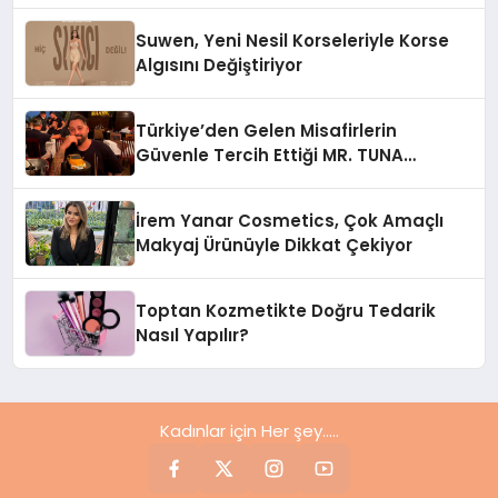
Suwen, Yeni Nesil Korseleriyle Korse
Algısını Değiştiriyor
Türkiye’den Gelen Misafirlerin
Güvenle Tercih Ettiği MR. TUNA
Restaurant Uluslararası Başarısıyla
Dikkat Çekiyor
İrem Yanar Cosmetics, Çok Amaçlı
Makyaj Ürünüyle Dikkat Çekiyor
Toptan Kozmetikte Doğru Tedarik
Nasıl Yapılır?
Kadınlar için Her şey.....