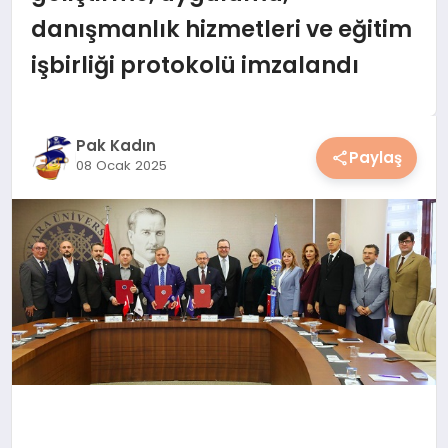
YAŞAM
danışmanlık hizmetleri ve eğitim
işbirliği protokolü imzalandı
YEMEK
KIMDIR?
Pak Kadın
Paylaş
08 Ocak 2025
HESAPLAMALAR