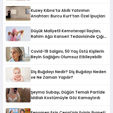
Kuzey Kıbrıs’ta Akıllı Yatırımın
Anahtarı: Burcu Kurt’tan Özel İpuçları
Düşük Maliyetli Kemoterapi İlaçları,
Rahim Ağzı Kanseri Tedavisinde Çığır
Açıyor
Covid-19 Salgını, 50 Yaş Üstü Kişilerin
Beyin Sağlığını Olumsuz Etkileyebilir
Diş Buğdayı Nedir? Diş Buğdayı Neden
ve Ne Zaman Yapılır?
Şeyma Subaşı, Düğün Temalı Partide
İddialı Kostümüyle Göz Kamaştırdı
Fenomen Esin Çepni’nin Eşinin İhaneti