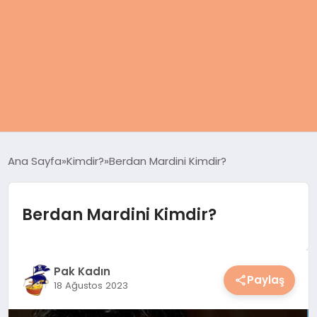
ANASAYFA
Ana Sayfa
Kimdir?
Berdan Mardini Kimdir?
KADIN
Berdan Mardini Kimdir?
SAĞLIK
MAGAZIN
Pak Kadın
Paylaş
18 Ağustos 2023
SPOR & FITNESS