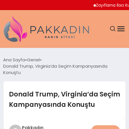
Zayıflama İlacı Kullan
ANASAYFA
Ana Sayfa
Genel
Donald Trump, Virginia’da Seçim Kampanyasında
KADIN
Konuştu
SAĞLIK
Donald Trump, Virginia’da Seçim
MAGAZIN
Kampanyasında Konuştu
SPOR & FITNESS
Pakkadın