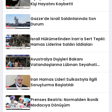
Kişi Hayatını Kaybetti
Gazze’de İsrail Saldırılarında Son
Durum
İsrail Hükümetinden İran’a Sert Tepki:
Hamas Liderine Saldırı İddiaları
Avustralya Dışişleri Bakanı
Vatandaşlarına Lübnan Seyahati
Konusunda Uyardı
İran Hamas Lideri Suikastıyla İlgili
Soruşturma Başlatıldı
Prenses Beatris: Normalden İkonik
Modacıya Dönüşüm