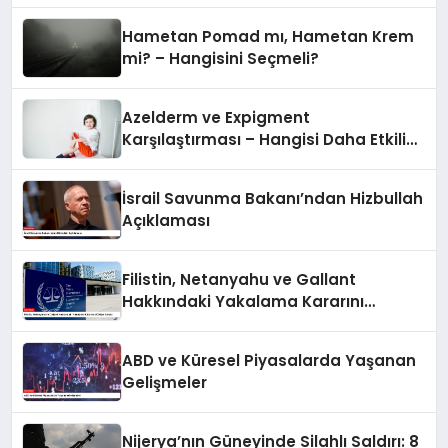
Hametan Pomad mı, Hametan Krem
mi? – Hangisini Seçmeli?
Azelderm ve Expigment
Karşılaştırması – Hangisi Daha Etkili
Leke Karşıtıdır?
İsrail Savunma Bakanı’ndan Hizbullah
Açıklaması
Filistin, Netanyahu ve Gallant
Hakkındaki Yakalama Kararını
UCM’ye Sundu
ABD ve Küresel Piyasalarda Yaşanan
Gelişmeler
Nijerya’nın Güneyinde Silahlı Saldırı: 8