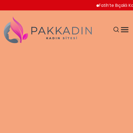
Fatih’te Bıçaklı Kavga S