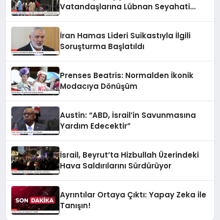
Vatandaşlarına Lübnan Seyahati
Konusunda Uyardı
İran Hamas Lideri Suikastıyla İlgili
Soruşturma Başlatıldı
Prenses Beatris: Normalden İkonik
Modacıya Dönüşüm
Austin: “ABD, İsrail’in Savunmasına
Yardım Edecektir”
İsrail, Beyrut’ta Hizbullah Üzerindeki
Hava Saldırılarını Sürdürüyor
Ayrıntılar Ortaya Çıktı: Yapay Zeka ile
Tanışın!