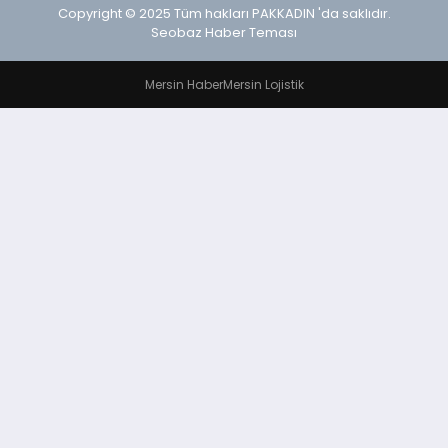
Copyright © 2025 Tüm hakları PAKKADIN 'da saklıdır.
Seobaz Haber Teması
Mersin Haber
Mersin Lojistik