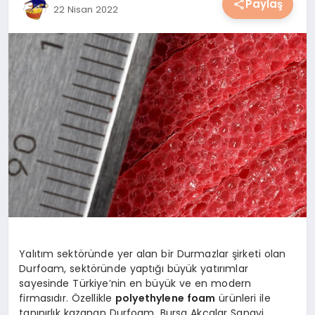
Paylaş
22 Nisan 2022
YAŞAM
YEMEK
KIMDIR?
HESAPLAMALAR
Yalıtım sektöründe yer alan bir Durmazlar şirketi olan
Durfoam, sektöründe yaptığı büyük yatırımlar
sayesinde Türkiye’nin en büyük ve en modern
firmasıdır. Özellikle
polyethylene foam
ürünleri ile
tanınırlık kazanan Durfoam, Bursa Akçalar Sanayi