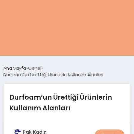
ANASAYFA
Ana Sayfa
Genel
Durfoam’un Ürettiği Ürünlerin Kullanım Alanları
KADIN
SAĞLIK
Durfoam’un Ürettiği Ürünlerin
Kullanım Alanları
MAGAZIN
SPOR & FITNESS
Pak Kadın