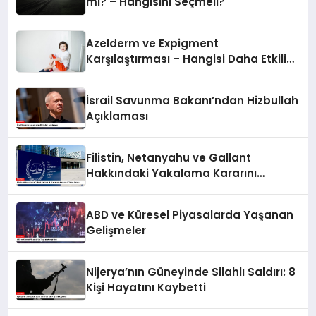
mi? – Hangisini Seçmeli?
Azelderm ve Expigment
Karşılaştırması – Hangisi Daha Etkili
Leke Karşıtıdır?
İsrail Savunma Bakanı’ndan Hizbullah
Açıklaması
Filistin, Netanyahu ve Gallant
Hakkındaki Yakalama Kararını
UCM’ye Sundu
ABD ve Küresel Piyasalarda Yaşanan
Gelişmeler
Nijerya’nın Güneyinde Silahlı Saldırı: 8
Kişi Hayatını Kaybetti