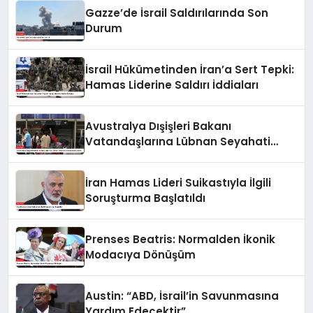
Gazze’de İsrail Saldırılarında Son
Durum
İsrail Hükümetinden İran’a Sert Tepki:
Hamas Liderine Saldırı İddiaları
Avustralya Dışişleri Bakanı
Vatandaşlarına Lübnan Seyahati
Konusunda Uyardı
İran Hamas Lideri Suikastıyla İlgili
Soruşturma Başlatıldı
Prenses Beatris: Normalden İkonik
Modacıya Dönüşüm
Austin: “ABD, İsrail’in Savunmasına
Yardım Edecektir”