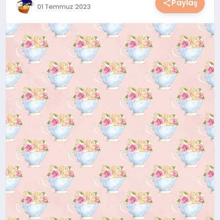
Paylaş
01 Temmuz 2023
YAŞAM
YEMEK
KIMDIR?
HESAPLAMALAR