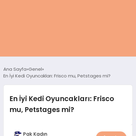
ANASAYFA
Ana Sayfa
Genel
En İyi Kedi Oyuncakları: Frisco mu, Petstages mi?
KADIN
SAĞLIK
En İyi Kedi Oyuncakları: Frisco
mu, Petstages mi?
MAGAZIN
SPOR & FITNESS
Pak Kadın