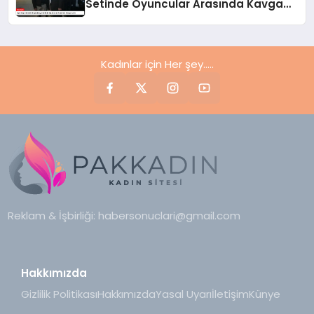
Setinde Oyuncular Arasında Kavga
Çıktı
Kadınlar için Her şey.....
Reklam & İşbirliği:
habersonuclari@gmail.com
Hakkımızda
Gizlilik Politikası
Hakkımızda
Yasal Uyarı
İletişim
Künye