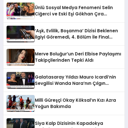
Ünlü Sosyal Medya Fenomeni Selin
Ciğerci ve Eski Eşi Gökhan Çıra
Hakkında Yurtdışına Çıkış Yasağı
‘Aşk, Evlilik, Boşanma’ Dizisi Beklenen
İlgiyi Göremedi, 4. Bölüm İle Final
Yaptı
Merve Boluğur’un Deri Elbise Paylaşımı
Takipçilerinden Tepki Aldı
Galatasaray Yıldızı Mauro Icardi’nin
Sevgilisi Wanda Nara’nın Çılgın
Doğum Günü Partisi
Milli Güreşçi Okay Köksal’ın Kızı Azra
Yoğun Bakımda
Siya Kalp Dizisinin Kapadokya