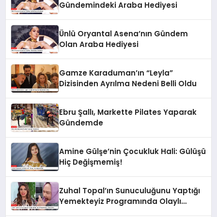
Gündemindeki Araba Hediyesi
Ünlü Oryantal Asena’nın Gündem
Olan Araba Hediyesi
Gamze Karaduman’ın “Leyla”
Dizisinden Ayrılma Nedeni Belli Oldu
Ebru Şallı, Markette Pilates Yaparak
Gündemde
Amine Gülşe’nin Çocukluk Hali: Gülüşü
Hiç Değişmemiş!
Zuhal Topal’ın Sunuculuğunu Yaptığı
Yemekteyiz Programında Olaylı
Anlar!