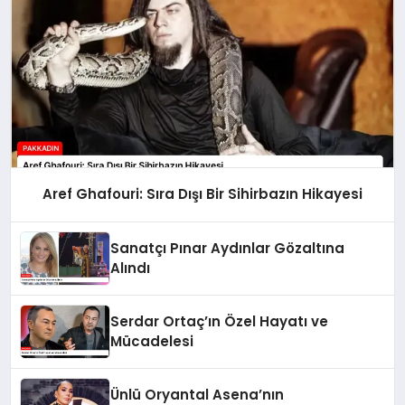
Aref Ghafouri: Sıra Dışı Bir Sihirbazın Hikayesi
Sanatçı Pınar Aydınlar Gözaltına
Alındı
Serdar Ortaç’ın Özel Hayatı ve
Mücadelesi
Ünlü Oryantal Asena’nın