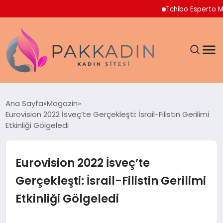
Tchibo Esperto Mini Ka
ANASAYFA
Ana Sayfa
Magazin
Eurovision 2022 İsveç’te Gerçekleşti: İsrail-Filistin Gerilimi
KADIN
Etkinliği Gölgeledi
SAĞLIK
Eurovision 2022 İsveç’te
MAGAZIN
Gerçekleşti: İsrail-Filistin Gerilimi
Etkinliği Gölgeledi
SPOR & FITNESS