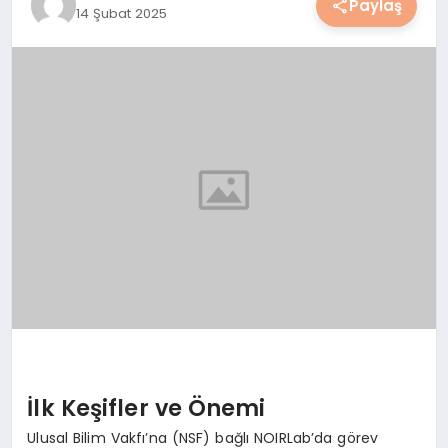
Paylaş
14 Şubat 2025
YAŞAM
YEMEK
KIMDIR?
HESAPLAMALAR
İlk Keşifler ve Önemi
Ulusal Bilim Vakfı’na (NSF) bağlı NOIRLab’da görev