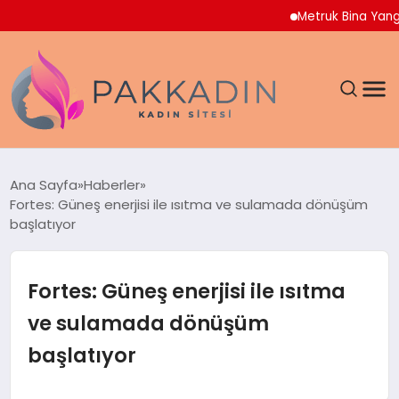
Metruk Bina Yangını Ad
ANASAYFA
Ana Sayfa
Haberler
Fortes: Güneş enerjisi ile ısıtma ve sulamada dönüşüm
KADIN
başlatıyor
SAĞLIK
Fortes: Güneş enerjisi ile ısıtma
MAGAZIN
ve sulamada dönüşüm
başlatıyor
SPOR & FITNESS