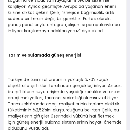
soğutma ve sıcak su ihtiyaçlarını tek bir sistemle
karşılıyor. Ayrıca geçmişte Avrupa’da yaşanan enerji
krizine dikkat çeken Çelik, “Enerjide bağımsızlık, artık
sadece bir tercih değil, bir gereklilik. Fortes olarak,
güneş panelleriyle entegre çalışan ısı pompalarıyla bu
ihtiyacı karşılamaya odaklanıyoruz” diye ekledi.
Tarım ve sulamada güneş enerjisi
Türkiye’de tarımsal üretimin yaklaşık %70’i küçük
ölçekli aile çiftlikleri tarafından gerçekleştiriliyor. Ancak,
bu çiftliklerin suya erişimde yaşadığı zorluklar ve artan
enerji maliyetleri, tarımsal verimliliği olumsuz etkiliyor.
Tarım sektöründe enerji maliyetlerinin toplam elektrik
tüketiminin %2,52’sini oluşturduğunu belirten Çelik, bu
maliyetlerin çiftçiler üzerindeki yükünü hafifletmek
için güneş enerjili sulama sistemlerinin hayati önemde
olduğunu vurguladı.