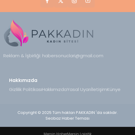
Reklam & İşbirliği:
habersonuclari@gmail.com
Hakkımızda
Gizlilik Politikası
Hakkımızda
Yasal Uyarı
İletişim
Künye
Copyright © 2025 Tüm hakları PAKKADIN 'da saklıdır.
Seobaz Haber Teması
Mersin Haber
Mersin Lojistik