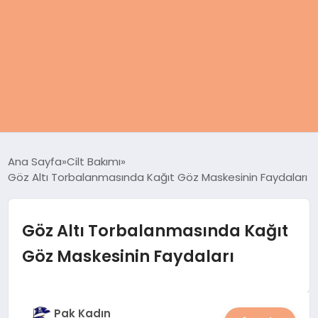
ANASAYFA
Ana Sayfa
Cilt Bakımı
Göz Altı Torbalanmasında Kağıt Göz Maskesinin Faydaları
KADIN
SAĞLIK
Göz Altı Torbalanmasında Kağıt
Göz Maskesinin Faydaları
MAGAZIN
SPOR & FITNESS
Pak Kadın