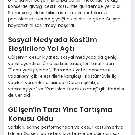
Ünlü şarkıcı Gülşen, İstanbul’da bir mekanda verdiği
konserde giydiği cesur kostümle gündemde yer aldı.
Sahneye ışıltılı bir bikini üstü, mavi pantolon ve
pantolonun üzerine giydiği bikini altı ile çıkan Gülşen,
hayranlarını şaşırtmayı başardı.
Sosyal Medyada Kostüm
Eleştirilere Yol Açtı
Gülşen’in cesur kıyafeti, sosyal medyada da geniş
yankı uyandırdı. Ünlü şarkıcı, takipçileri tarafından
“Donu yanlış yerde”, “Pazarda kıyafet denemesi
yaparken” gibi eleştirilerle karşılaştı. Kostümüyle ilgili
yapılan yorumlar arasında “Durum gittikçe
vahimleşiyor” ve “Pantolon fazlalık olmuş” gibi ifadeler
de yer aldı.
Gülşen’in Tarzı Yine Tartışma
Konusu Oldu
Şarkıları, sahne performansları ve cesur kostümleriyle
bilinen Gülşen, bu seferki kıyafetiyle de adından söz