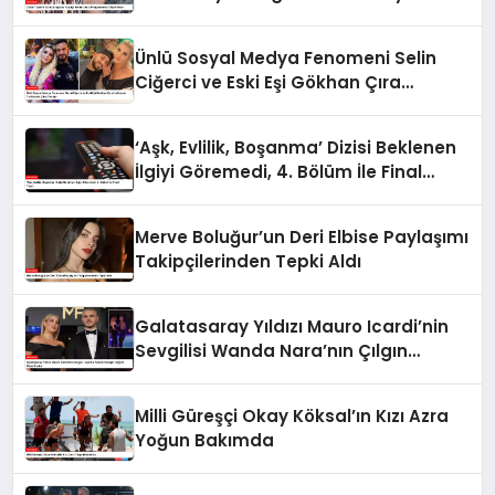
Anlar!
Ünlü Sosyal Medya Fenomeni Selin
Ciğerci ve Eski Eşi Gökhan Çıra
Hakkında Yurtdışına Çıkış Yasağı
‘Aşk, Evlilik, Boşanma’ Dizisi Beklenen
İlgiyi Göremedi, 4. Bölüm İle Final
Yaptı
Merve Boluğur’un Deri Elbise Paylaşımı
Takipçilerinden Tepki Aldı
Galatasaray Yıldızı Mauro Icardi’nin
Sevgilisi Wanda Nara’nın Çılgın
Doğum Günü Partisi
Milli Güreşçi Okay Köksal’ın Kızı Azra
Yoğun Bakımda