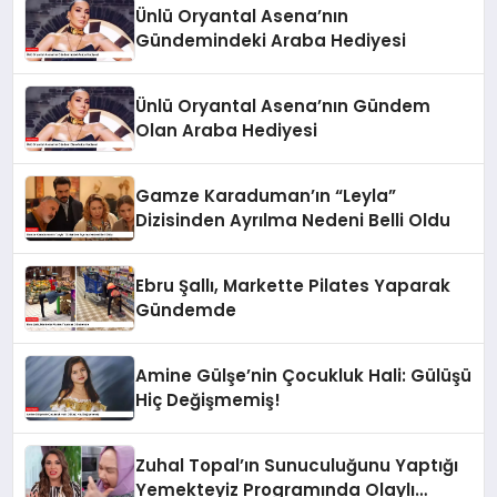
Ünlü Oryantal Asena’nın
Gündemindeki Araba Hediyesi
Ünlü Oryantal Asena’nın Gündem
Olan Araba Hediyesi
Gamze Karaduman’ın “Leyla”
Dizisinden Ayrılma Nedeni Belli Oldu
Ebru Şallı, Markette Pilates Yaparak
Gündemde
Amine Gülşe’nin Çocukluk Hali: Gülüşü
Hiç Değişmemiş!
Zuhal Topal’ın Sunuculuğunu Yaptığı
Yemekteyiz Programında Olaylı