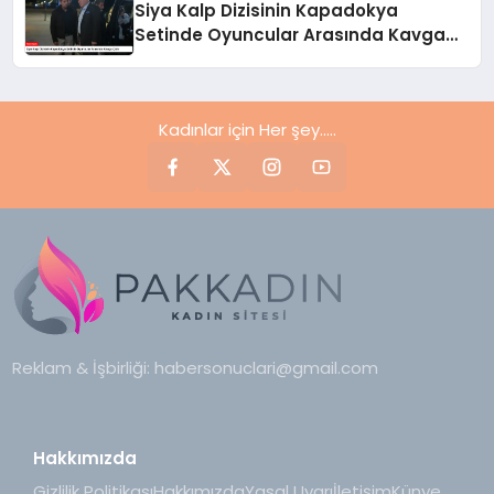
Siya Kalp Dizisinin Kapadokya
Setinde Oyuncular Arasında Kavga
Çıktı
Kadınlar için Her şey.....
Reklam & İşbirliği:
habersonuclari@gmail.com
Hakkımızda
Gizlilik Politikası
Hakkımızda
Yasal Uyarı
İletişim
Künye