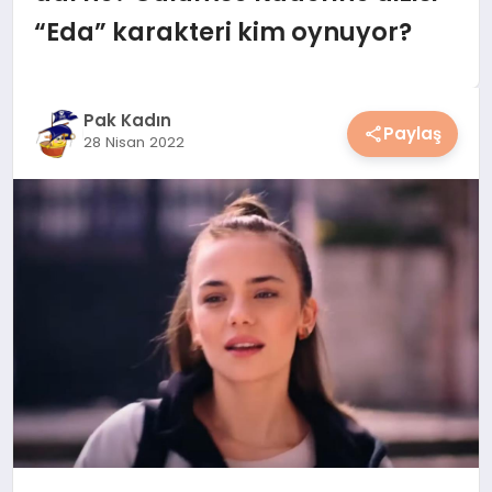
YAŞAM
“Eda” karakteri kim oynuyor?
YEMEK
Pak Kadın
Paylaş
KIMDIR?
28 Nisan 2022
HESAPLAMALAR