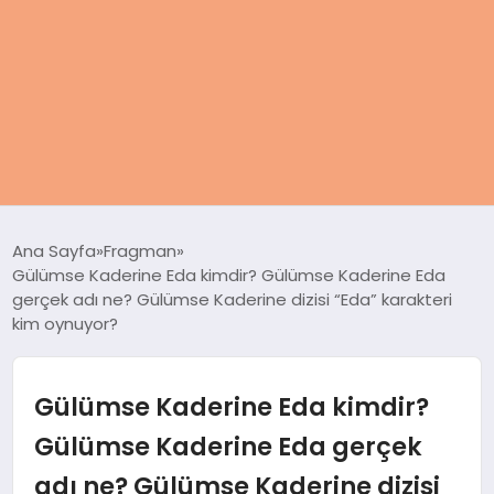
ANASAYFA
Ana Sayfa
Fragman
Gülümse Kaderine Eda kimdir? Gülümse Kaderine Eda
KADIN
gerçek adı ne? Gülümse Kaderine dizisi “Eda” karakteri
kim oynuyor?
SAĞLIK
Gülümse Kaderine Eda kimdir?
MAGAZIN
Gülümse Kaderine Eda gerçek
SPOR & FITNESS
adı ne? Gülümse Kaderine dizisi