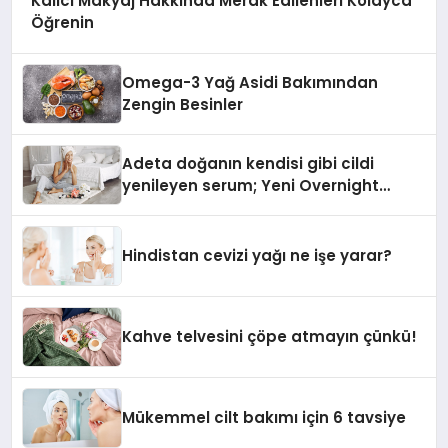
Kalıcı Makyaj Hakkında Merak Edilenleri Kolayca
Öğrenin
Omega-3 Yağ Asidi Bakımından
Zengin Besinler
Adeta doğanın kendisi gibi cildi
yenileyen serum; Yeni Overnight
Reset Serum
Hindistan cevizi yağı ne işe yarar?
Kahve telvesini çöpe atmayın çünkü!
Mükemmel cilt bakımı için 6 tavsiye