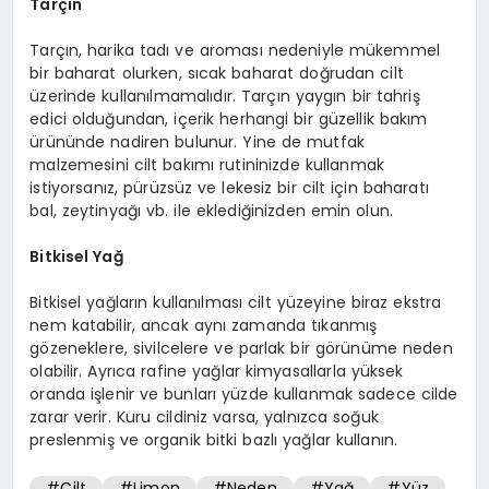
Tarçın
Tarçın, harika tadı ve aroması nedeniyle mükemmel
bir baharat olurken, sıcak baharat doğrudan cilt
üzerinde kullanılmamalıdır. Tarçın yaygın bir tahriş
edici olduğundan, içerik herhangi bir güzellik bakım
ürününde nadiren bulunur. Yine de mutfak
malzemesini cilt bakımı rutininizde kullanmak
istiyorsanız, pürüzsüz ve lekesiz bir cilt için baharatı
bal, zeytinyağı vb. ile eklediğinizden emin olun.
Bitkisel Yağ
Bitkisel yağların kullanılması cilt yüzeyine biraz ekstra
nem katabilir, ancak aynı zamanda tıkanmış
gözeneklere, sivilcelere ve parlak bir görünüme neden
olabilir. Ayrıca rafine yağlar kimyasallarla yüksek
oranda işlenir ve bunları yüzde kullanmak sadece cilde
zarar verir. Kuru cildiniz varsa, yalnızca soğuk
preslenmiş ve organik bitki bazlı yağlar kullanın.
#Cilt
#Limon
#Neden
#Yağ
#Yüz