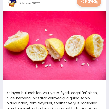
Paylaş
12 Nisan 2022
YAŞAM
YEMEK
KIMDIR?
HESAPLAMALAR
Kolayca bulunabilen ve uygun fiyatlı doğal ürünlerin,
cilde herhangi bir zarar vermediği algısına sahip
olduğundan, temizleyiciler, tonikler ve yüz maskeleri
olarak giderek daha fazla kullanılmaktadır. Ancak bu