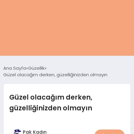
ANASAYFA
Ana Sayfa
Güzellik
Güzel olacağım derken, güzelliğinizden olmayın
KADIN
SAĞLIK
Güzel olacağım derken,
güzelliğinizden olmayın
MAGAZIN
SPOR & FITNESS
Pak Kadın