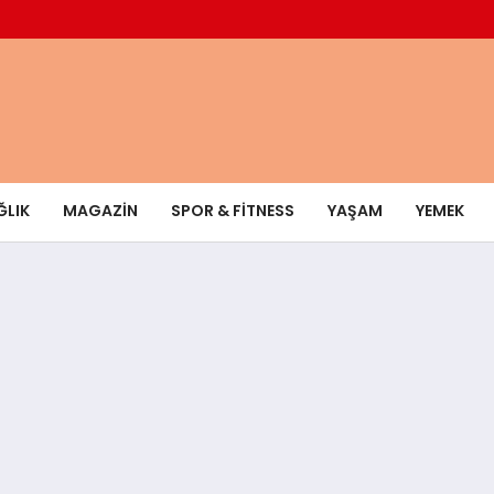
ĞLIK
MAGAZIN
SPOR & FITNESS
YAŞAM
YEMEK