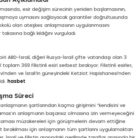
amasında, esir değişim sürecinin yeniden başlamasının,
 anlaşmaya uymasını sağlayacak garantiler doğrultusunda
protokolü olan ateşkes anlaşmasının uygulanmasını
 takasına bağlı kıldığını vurguladı.
ri ABD-İsrail, diğeri Rusya-İsrail çifte vatandaşı olan 3
 toplam 369 Filistinli esiri serbest bırakıyor. Filistinli esirler,
evi’nden ve İsrail’in güneyindeki Ketziot Hapishanesi’nden
ldi.
hasbet
aşma Süreci
anlaşmanın şartlarından kaçma girişimini “kendisini ve
Hamas’ın anlaşmanın başarısız olmasına izin vermeyeceğini
 aşaması müzakereleri için görüşmelerin devam ettiğine
best bırakılması için anlaşmanın tüm şartlarını uygulamaktan
 İsrail ve Filistin arasındaki gerilimde taraflar arasında bir