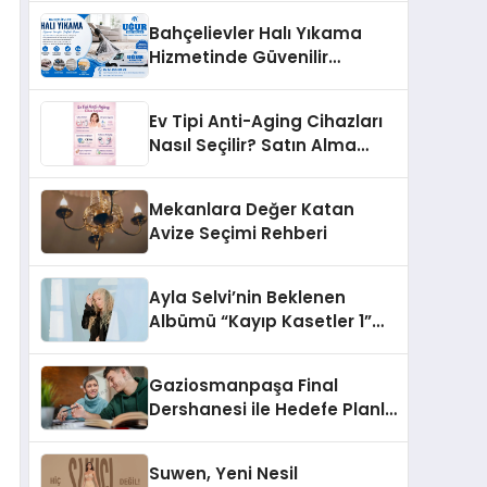
Bahçelievler Halı Yıkama
Hizmetinde Güvenilir
Çözüm: Uğur Halı Yıkama
Ev Tipi Anti-Aging Cihazları
Nasıl Seçilir? Satın Alma
Rehberi
Mekanlara Değer Katan
Avize Seçimi Rehberi
Ayla Selvi’nin Beklenen
Albümü “Kayıp Kasetler 1”
Yayınlandı!
Gaziosmanpaşa Final
Dershanesi ile Hedefe Planlı
İlerleyin
Suwen, Yeni Nesil