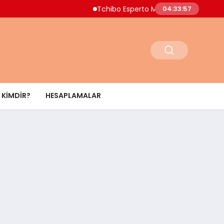
Tchibo Esperto Mini Kahve Makinesinde 4.
04:33:57
KIMDIR?
HESAPLAMALAR