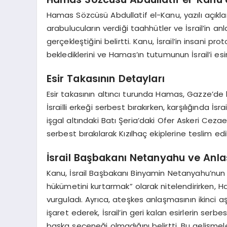
Hamas Sözcüsü Abdullatif el-Kanu, yazılı açıkl
arabulucuların verdiği taahhütler ve İsrail’in
gerçekleştiğini belirtti. Kanu, İsrail’in insani 
beklediklerini ve Hamas’ın tutumunun İsrail’i esir
Esir Takasının Detayları
Esir takasının altıncı turunda Hamas, Gazze’de bi
İsrailli erkeği serbest bırakırken, karşılığında İsrail
işgal altındaki Batı Şeria’daki Ofer Askeri Ceza
serbest bırakılarak Kızılhaç ekiplerine teslim edi
İsrail Başbakanı Netanyahu ve Anl
Kanu, İsrail Başbakanı Binyamin Netanyahu’nun 
hükümetini kurtarmak” olarak nitelendirirken, 
vurguladı. Ayrıca, ateşkes anlaşmasının ikinci
işaret ederek, İsrail’in geri kalan esirlerin ser
başka seçeneği olmadığını belirtti. Bu gelişmeler,