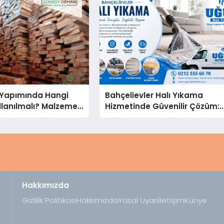
Yapımında Hangi
Bahçelievler Halı Yıkama
llanılmalı? Malzeme
Hizmetinde Güvenilir Çözüm:
hberi
Uğur Halı Yıkama
Hakkımızda
Gizlilik Politikası
Hakkımızda
Yasal Uyarı
İletişim
Künye