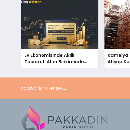
Ev Ekonomisinde Akıllı
Kamelya 
Tasarruf: Altın Birikiminde
Ahşap Ku
Pratik ve Güvenli Yöntemler
Seçim Re
Kadınlar için Her şey.....