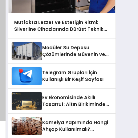
Mutfakta Lezzet ve Estetiğin Ritmi:
Silverline Cihazlarında Dürüst Teknik
Destek Deneyimi
Modüler Su Deposu
Çözümlerinde Güvenin ve
Kalitenin Adresi
Telegram Grupları İçin
Kullanışlı Bir Keşif Sayfası
Ev Ekonomisinde Akıllı
Tasarruf: Altın Birikiminde
Pratik ve Güvenli Yöntemler
Kamelya Yapımında Hangi
Ahşap Kullanılmalı?
Malzeme Seçim Rehberi