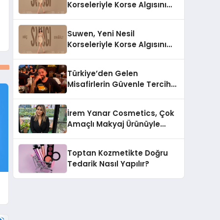
Korseleriyle Korse Algısını
Değiştiriyor
Suwen, Yeni Nesil
Korseleriyle Korse Algısını
Değiştiriyor
Türkiye’den Gelen
Misafirlerin Güvenle Tercih
Ettiği MR. TUNA Restaurant
Uluslararası Başarısıyla
İrem Yanar Cosmetics, Çok
Dikkat Çekiyor
Amaçlı Makyaj Ürünüyle
Dikkat Çekiyor
Toptan Kozmetikte Doğru
Tedarik Nasıl Yapılır?