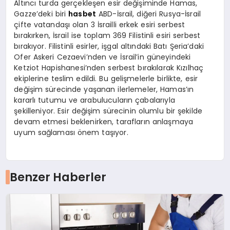
Altıncı turda gerçekleşen esir değişiminde Hamas,
Gazze’deki biri
hasbet
ABD-İsrail, diğeri Rusya-İsrail
çifte vatandaşı olan 3 İsrailli erkek esiri serbest
bırakırken, İsrail ise toplam 369 Filistinli esiri serbest
bırakıyor. Filistinli esirler, işgal altındaki Batı Şeria’daki
Ofer Askeri Cezaevi’nden ve İsrail’in güneyindeki
Ketziot Hapishanesi’nden serbest bırakılarak Kızılhaç
ekiplerine teslim edildi. Bu gelişmelerle birlikte, esir
değişim sürecinde yaşanan ilerlemeler, Hamas’ın
kararlı tutumu ve arabulucuların çabalarıyla
şekilleniyor. Esir değişim sürecinin olumlu bir şekilde
devam etmesi beklenirken, tarafların anlaşmaya
uyum sağlaması önem taşıyor.
Benzer Haberler