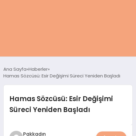
ANASAYFA
Ana Sayfa
Haberler
Hamas Sözcüsü: Esir Değişimi Süreci Yeniden Başladı
KADIN
SAĞLIK
Hamas Sözcüsü: Esir Değişimi
Süreci Yeniden Başladı
MAGAZIN
SPOR & FITNESS
Pakkadın