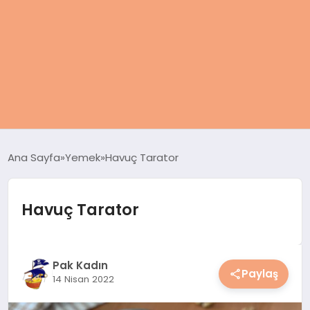
ANASAYFA
Ana Sayfa
Yemek
Havuç Tarator
KADIN
Havuç Tarator
SAĞLIK
MAGAZIN
Pak Kadın
Paylaş
14 Nisan 2022
SPOR & FITNESS