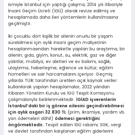
ismiyle İstanbul için yaptığı çalışma, 2014 yılı itibariyle
İnsani Geçim Ücreti (İGÜ) olarak revize edilmiş ve
hesaplamada daha ileri yöntemlerin kullanılmasına
geçilmiştir.
İki çocuklu dört kişilik bir ailenin onurlu bir yaşam
sürebilmesi için aylık insani geçim maliyetinin
hesaplanmasından hareketle yapılan bu araştırma, bir
ailenin; gıda, giyim, konut, su, elektrik, gaz ve diğer
yakıtlar, mobilya, ev aletleri ve ev bakımı, sağlık,
ulaştırma, haberleşme, eğlence ve kültür, eğitim
hizmetleri ve sair harcamalarını içeriyor. Geçmiş
yıllarda TÜİK tarafından üretilen açık kaynak veriler
kullanılarak yapılan hesaplamalar, 2022 yılından
itibaren Yönetim Kurulu ve İGÜ Tespit Komisyonu
çalışmalarıyla belirlenmektedir.
İGİAD işverenlerin
İstanbul
’
daki bir iş g
ö
rene ailesini geçindirebilmesi
için aylık asgari 32.830 TL
(prim, ikramiye, yardım vb.
yan ödemeleri dâhil)
ö
demesi gerektiğini
ö
ng
ö
rmektedir
.
Tespit edilen İGÜ rakamı; SGK, vergi
ve devlet tarafından karşılanan eğitim giderlerini