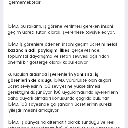
içermemektedir.
İGİAD, bu rakamı, iş görene verilmesi gereken insani
geçim ücreti tutarı olarak işverenlere tavsiye ediyor.
İGİAD İş görenlere ödenen insani geçim ücretini
helal
kazancın adil paylaşımı ilkesi
çerçevesinde;
toplumsal dayanışma ve refah seviyesi açısından
önemli bir gösterge olarak kabul ediyor.
Kurucuları arasında
işverenlerin yanı sı
ra, i
ş
g
ö
renlerin de olduğu
İGİAD, yürürlükte olan asgarî
ücret seviyesinin İGÜ seviyesine yükseltilmesi
gerektiğini düşünüyor. İGÜ uygulamasında işverenlerin
daha duyarlı olmaları konusunda çağrıda bulunan
İGİAD, İGÜ sayesinde çalışanların ücretlerinin sürekli
iyileştirilmesini amaçlıyor.
İGİAD, iş dünyasına alternatif olarak sunduğu ve reel