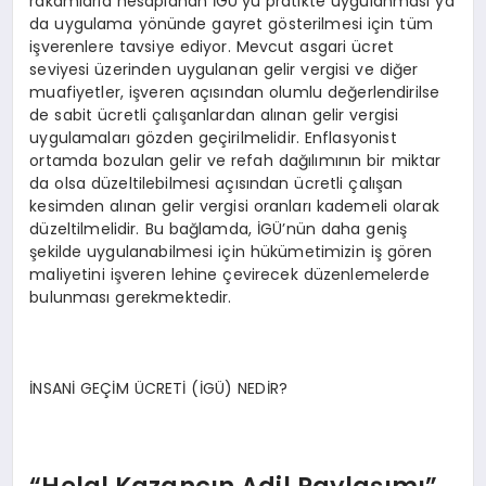
rakamlarla hesaplanan İGÜ’yü pratikte uygulanması ya
da uygulama yönünde gayret gösterilmesi için tüm
işverenlere tavsiye ediyor. Mevcut asgari ücret
seviyesi üzerinden uygulanan gelir vergisi ve diğer
muafiyetler, işveren açısından olumlu değerlendirilse
de sabit ücretli çalışanlardan alınan gelir vergisi
uygulamaları gözden geçirilmelidir. Enflasyonist
ortamda bozulan gelir ve refah dağılımının bir miktar
da olsa düzeltilebilmesi açısından ücretli çalışan
kesimden alınan gelir vergisi oranları kademeli olarak
düzeltilmelidir. Bu bağlamda, İGÜ’nün daha geniş
şekilde uygulanabilmesi için hükümetimizin iş gören
maliyetini işveren lehine çevirecek düzenlemelerde
bulunması gerekmektedir.
İNSANİ GEÇİM ÜCRETİ (İGÜ) NEDİR?
“Helal Kazancın Adil Paylaşımı”