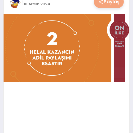
Paylaş
30 Aralık 2024
YAŞAM
YEMEK
KIMDIR?
HESAPLAMALAR