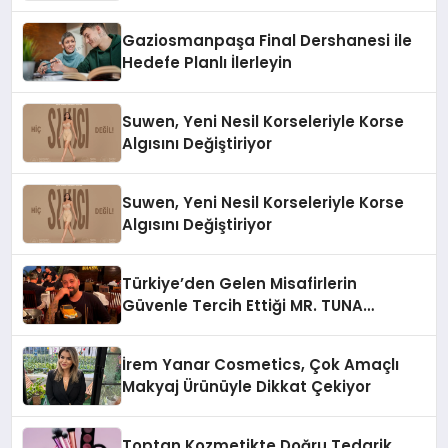
Gaziosmanpaşa Final Dershanesi ile
Hedefe Planlı İlerleyin
Suwen, Yeni Nesil Korseleriyle Korse
Algısını Değiştiriyor
Suwen, Yeni Nesil Korseleriyle Korse
Algısını Değiştiriyor
Türkiye’den Gelen Misafirlerin
Güvenle Tercih Ettiği MR. TUNA
Restaurant Uluslararası Başarısıyla
Dikkat Çekiyor
İrem Yanar Cosmetics, Çok Amaçlı
Makyaj Ürünüyle Dikkat Çekiyor
Toptan Kozmetikte Doğru Tedarik