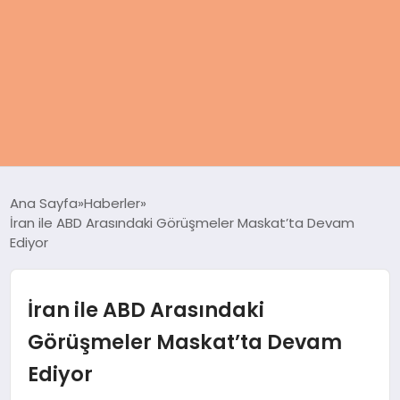
ANASAYFA
Ana Sayfa
Haberler
İran ile ABD Arasındaki Görüşmeler Maskat’ta Devam
KADIN
Ediyor
SAĞLIK
İran ile ABD Arasındaki
MAGAZIN
Görüşmeler Maskat’ta Devam
Ediyor
SPOR & FITNESS