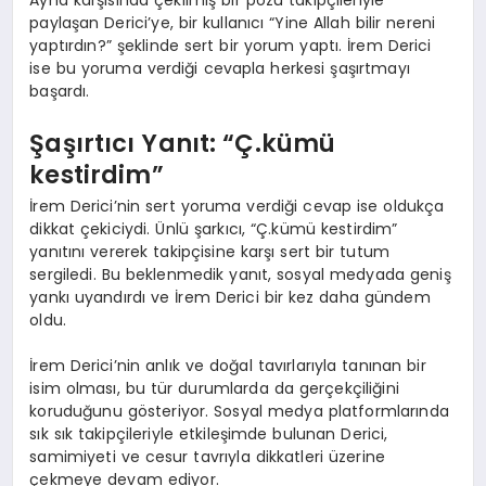
Ayna karşısında çekilmiş bir pozu takipçileriyle
paylaşan Derici’ye, bir kullanıcı “Yine Allah bilir nereni
yaptırdın?” şeklinde sert bir yorum yaptı. İrem Derici
ise bu yoruma verdiği cevapla herkesi şaşırtmayı
başardı.
Şaşırtıcı Yanıt: “Ç.kümü
kestirdim”
İrem Derici’nin sert yoruma verdiği cevap ise oldukça
dikkat çekiciydi. Ünlü şarkıcı, “Ç.kümü kestirdim”
yanıtını vererek takipçisine karşı sert bir tutum
sergiledi. Bu beklenmedik yanıt, sosyal medyada geniş
yankı uyandırdı ve İrem Derici bir kez daha gündem
oldu.
İrem Derici’nin anlık ve doğal tavırlarıyla tanınan bir
isim olması, bu tür durumlarda da gerçekçiliğini
koruduğunu gösteriyor. Sosyal medya platformlarında
sık sık takipçileriyle etkileşimde bulunan Derici,
samimiyeti ve cesur tavrıyla dikkatleri üzerine
çekmeye devam ediyor.