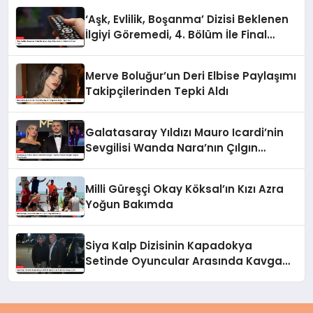
‘Aşk, Evlilik, Boşanma’ Dizisi Beklenen
İlgiyi Göremedi, 4. Bölüm İle Final
Yaptı
Merve Boluğur’un Deri Elbise Paylaşımı
Takipçilerinden Tepki Aldı
Galatasaray Yıldızı Mauro Icardi’nin
Sevgilisi Wanda Nara’nın Çılgın
Doğum Günü Partisi
Milli Güreşçi Okay Köksal’ın Kızı Azra
Yoğun Bakımda
Siya Kalp Dizisinin Kapadokya
Setinde Oyuncular Arasında Kavga
Çıktı