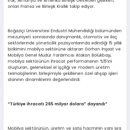
Irak, Almanya ve Amerika Birleşik Devletleri gelirken,
onları Fransa ve Birleşik Krallık takip ediyor.
Boğaziçi Üniversitesi Endüstri Mühendisliği bölümünden
mezuniyeti sonrasında danışmanlık, otomotiv ve ilaç
sektörlerinde yöneticilik pozisyonlarında edindiği 15 yıllık
birikimini mobilya sektörüne aktaran Görhan İnşaat ve
Mobilya Genel Müdür Yardımcısı Atakan Bölükbaşı,
mobilya sektörünün ihracat performansının %15’ini
oluşturan, geleneksel el işçiliği ve modern üretim
teknolojilerinin birleşimiyle şekillenen özel ahşap işleri
alanının dinamiklerini değerlendirdi.
“Türkiye ihracatı 265 milyar dolara* dayandı”
Mobilya sektörünün, üretim ve satış hacminin yanı sıra