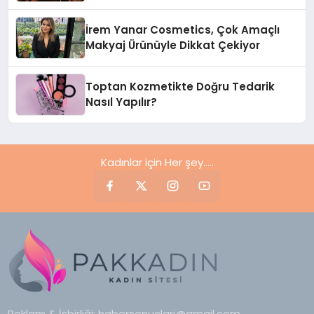
Restaurant Uluslararası Başarısıyla
Dikkat Çekiyor
İrem Yanar Cosmetics, Çok Amaçlı
Makyaj Ürünüyle Dikkat Çekiyor
Toptan Kozmetikte Doğru Tedarik
Nasıl Yapılır?
Kadınlar için Her şey.....
Reklam & İşbirliği:
habersonuclari@gmail.com