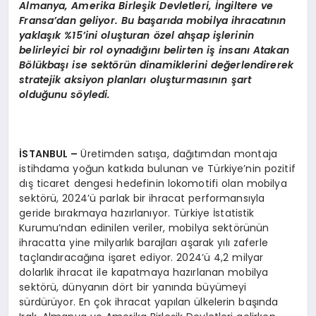
Almanya, Amerika Birleşik Devletleri, İngiltere ve
Fransa’dan geliyor. Bu başarıda mobilya ihracatının
yaklaşık %15’ini oluşturan özel ahş
ap i
şlerinin
belirleyici bir rol oynadığını belirten iş insanı Atakan
Bölükbaşı ise sektörün dinamiklerini değerlendirerek
stratejik aksiyon planları oluşturmasının şart
olduğunu söyledi.
İSTANBUL –
Üretimden satışa, dağıtımdan montaja
istihdama yoğun katkıda bulunan ve Türkiye’nin pozitif
dış ticaret dengesi hedefinin lokomotifi olan mobilya
sektörü, 2024’ü parlak bir ihracat performansıyla
geride bırakmaya hazırlanıyor. Türkiye İstatistik
Kurumu’ndan edinilen veriler, mobilya sektörünün
ihracatta yine milyarlık barajları aşarak yılı zaferle
taçlandıracağına işaret ediyor. 2024’ü 4,2 milyar
dolarlık ihracat ile kapatmaya hazırlanan mobilya
sektörü, dünyanın dört bir yanında büyümeyi
sürdürüyor. En çok ihracat yapılan ülkelerin başında