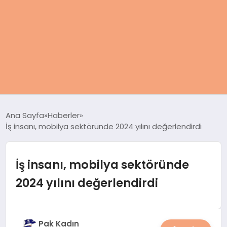
ANASAYFA
Ana Sayfa
Haberler
İş insanı, mobilya sektöründe 2024 yılını değerlendirdi
KADIN
SAĞLIK
İş insanı, mobilya sektöründe
2024 yılını değerlendirdi
MAGAZIN
SPOR & FITNESS
Pak Kadın