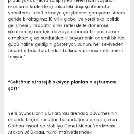
pratik yaklaşımlara sahip işletmelerimizin yaşanan
ekonomik krizlerde iç talepteki düşüşü ihracata
yönelterek telafi etmeye çalıştıklarını görüyoruz. Ancak
geride bıraktığımız 10 yıllık global ve yerel eko-politik
gelişmeler, ihracatın anlık reflekslerle dönemsel
sıkıntıları aşmak için devreye alınacak bir enstrüman
olmaktan çıkıp sürdürülebilir büyümenin önemli bir itici
gücü haline geldiğini gösteriyor. Bunun, her seviyeden
ticaret erbabı tarafından farkına varılması kritik önem
taşıyor.”
“Sektörün stratejik aksiyon planları oluşturması
şart”
Yerli oyuncuların uluslararası arenada büyümesinin
önünde birçok zorluğun bulunduğuna dikkat çeken
Görhan İnşaat ve Mobilya Genel Müdür Yardımcısı
Atakan Bölükbaşı, “Girdi maliyetlerindeki