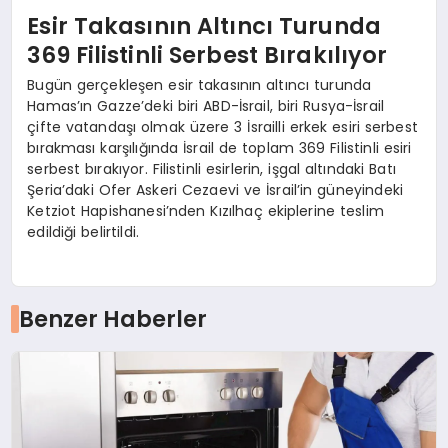
Esir Takasının Altıncı Turunda
369 Filistinli Serbest Bırakılıyor
Bugün gerçekleşen esir takasının altıncı turunda
Hamas’ın Gazze’deki biri ABD-İsrail, biri Rusya-İsrail
çifte vatandaşı olmak üzere 3 İsrailli erkek esiri serbest
bırakması karşılığında İsrail de toplam 369 Filistinli esiri
serbest bırakıyor. Filistinli esirlerin, işgal altındaki Batı
Şeria’daki Ofer Askeri Cezaevi ve İsrail’in güneyindeki
Ketziot Hapishanesi’nden Kızılhaç ekiplerine teslim
edildiği belirtildi.
Benzer Haberler