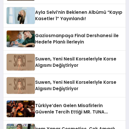
Ayla Selvi’nin Beklenen Albümü “Kayıp
Kasetler 1” Yayınlandı!
Gaziosmanpaşa Final Dershanesi ile
Hedefe Planlı İlerleyin
Suwen, Yeni Nesil Korseleriyle Korse
Algısını Değiştiriyor
Suwen, Yeni Nesil Korseleriyle Korse
Algısını Değiştiriyor
Türkiye’den Gelen Misafirlerin
Güvenle Tercih Ettiği MR. TUNA
Restaurant Uluslararası Başarısıyla
Dikkat Çekiyor
İrem Yanar Cosmetics, Çok Amaçlı