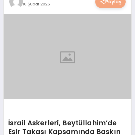
Paylaş
10 Şubat 2025
YAŞAM
YEMEK
KIMDIR?
HESAPLAMALAR
İsrail Askerleri, Beytüllahim’de
Esir Takası Kapsamında Baskın