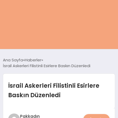
ANASAYFA
Ana Sayfa
Haberler
İsrail Askerleri Filistinli Esirlere Baskın Düzenledi
KADIN
SAĞLIK
İsrail Askerleri Filistinli Esirlere
Baskın Düzenledi
MAGAZIN
SPOR & FITNESS
Pakkadın