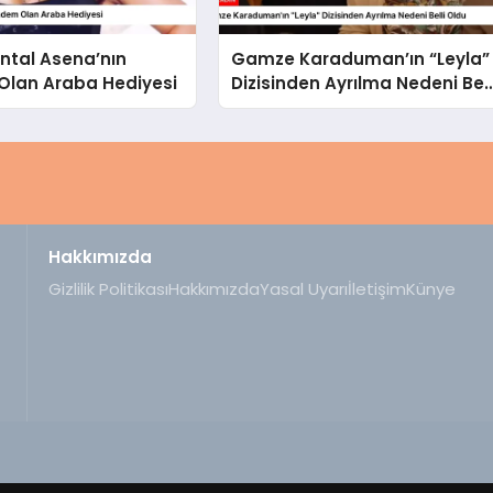
ntal Asena’nın
Gamze Karaduman’ın “Leyla”
lan Araba Hediyesi
Dizisinden Ayrılma Nedeni Bell
Oldu
Hakkımızda
Gizlilik Politikası
Hakkımızda
Yasal Uyarı
İletişim
Künye