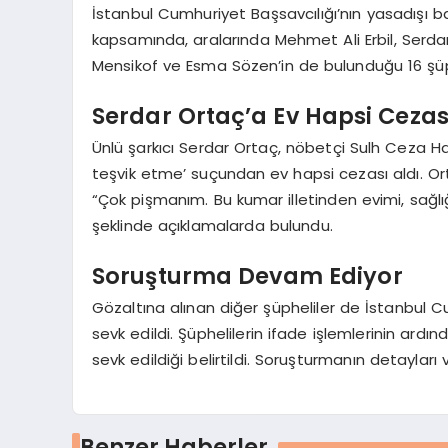
İstanbul Cumhuriyet Başsavcılığı’nın yasadışı b
kapsamında, aralarında Mehmet Ali Erbil, Serdar
Mensikof ve Esma Sözen’in de bulunduğu 16 şüph
Serdar Ortaç’a Ev Hapsi Cezas
Ünlü şarkıcı Serdar Ortaç, nöbetçi Sulh Ceza H
teşvik etme’ suçundan ev hapsi cezası aldı. Or
“Çok pişmanım. Bu kumar illetinden evimi, sağlı
şeklinde açıklamalarda bulundu.
Soruşturma Devam Ediyor
Gözaltına alınan diğer şüpheliler de İstanbul C
sevk edildi. Şüphelilerin ifade işlemlerinin ard
sevk edildiği belirtildi. Soruşturmanın detayları 
Benzer Haberler