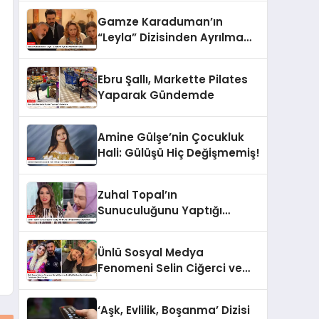
Gamze Karaduman’ın
“Leyla” Dizisinden Ayrılma
Nedeni Belli Oldu
Ebru Şallı, Markette Pilates
Yaparak Gündemde
Amine Gülşe’nin Çocukluk
Hali: Gülüşü Hiç Değişmemiş!
Zuhal Topal’ın
Sunuculuğunu Yaptığı
Yemekteyiz Programında
Olaylı Anlar!
Ünlü Sosyal Medya
Fenomeni Selin Ciğerci ve
Eski Eşi Gökhan Çıra
Hakkında Yurtdışına Çıkış
‘Aşk, Evlilik, Boşanma’ Dizisi
Yasağı