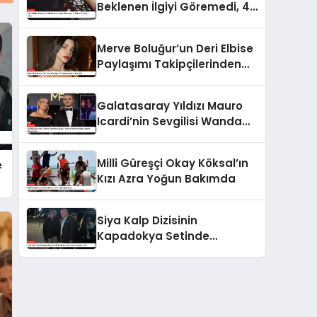
Beklenen İlgiyi Göremedi, 4.
Bölüm İle Final Yaptı
Merve Boluğur’un Deri Elbise
Paylaşımı Takipçilerinden
Tepki Aldı
Galatasaray Yıldızı Mauro
Icardi’nin Sevgilisi Wanda
Nara’nın Çılgın Doğum Günü
Partisi
Milli Güreşçi Okay Köksal’ın
e
Kızı Azra Yoğun Bakımda
Siya Kalp Dizisinin
Kapadokya Setinde
Oyuncular Arasında Kavga
Çıktı