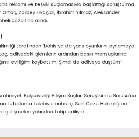
ahis reklamı ve teşviki suçlamasıyla başlattığı soruşturma
 Ortaç, Zorbey Erkoçlar, İbrahim Yılmaz, Aleksander
eli gözaltına alındı.
ı
akimliği tarafından ‘bahis ya da şans oyunlarını oynamaya
taç, adliyedeki işlemlerin ardından basın mensuplarına,
ğımı, evliliğimi kaybettim. Şimdi de adliyeye düştüm”
umhuriyet Başsavcılığı Bilişim Suçları Soruşturma Bürosu’na
ından tutuklama talebiyle nöbetçi Sulh Ceza Hakimliği’ne
ve gelişmeleri yakından takip ediliyor.