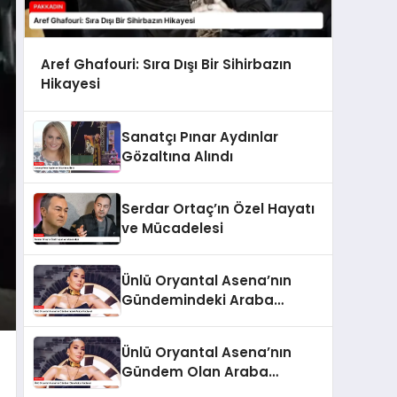
Aref Ghafouri: Sıra Dışı Bir Sihirbazın
Hikayesi
Sanatçı Pınar Aydınlar
Gözaltına Alındı
Serdar Ortaç’ın Özel Hayatı
ve Mücadelesi
Ünlü Oryantal Asena’nın
Gündemindeki Araba
Hediyesi
Ünlü Oryantal Asena’nın
Gündem Olan Araba
Hediyesi