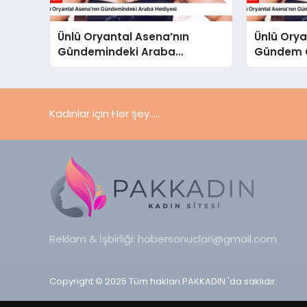
Ünlü Oryantal Asena’nın
Ünlü Orya
Gündemindeki Araba
Gündem O
Hediyesi
Kadınlar için Her şey.....
Reklam & İşbirliği:
habersonuclari@gmail.com
Copyright © 2025 Tüm hakları PAKKADIN 'da saklıdır.