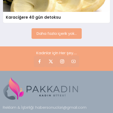
YAŞAM
Karaciğere 40 gün detoksu
YEMEK
KIMDIR?
Daha fazla içerik yok...
HESAPLAMALAR
Kadınlar için Her şey.....
Reklam & İşbirliği:
habersonuclari@gmail.com