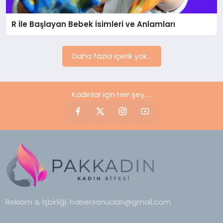
YAŞAM
R İle Başlayan Bebek İsimleri ve Anlamları
YEMEK
KIMDIR?
Daha fazla içerik yok...
HESAPLAMALAR
Kadınlar için Her şey.....
Reklam & İşbirliği:
habersonuclari@gmail.com