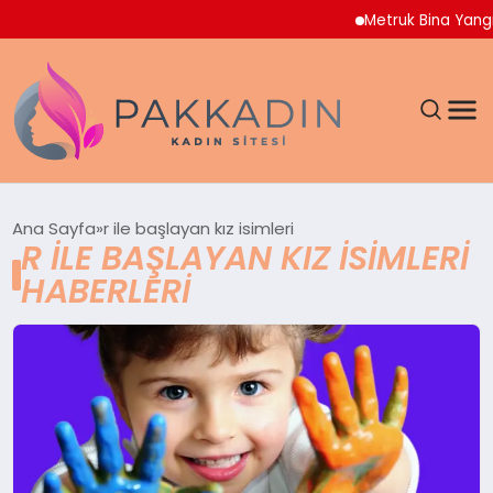
Metruk Bina Yangı
ANASAYFA
Ana Sayfa
r ile başlayan kız isimleri
R ILE BAŞLAYAN KIZ ISIMLERI
KADIN
HABERLERI
SAĞLIK
MAGAZIN
SPOR & FITNESS