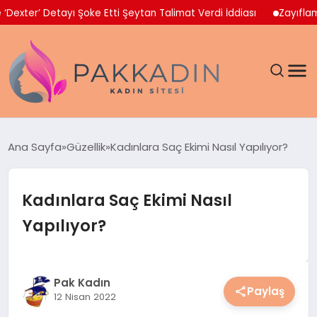
’ Detayı Şoke Etti Şeytan Talimat Verdi İddiası
Zayıflama İlac
ANASAYFA
Ana Sayfa
Güzellik
Kadınlara Saç Ekimi Nasıl Yapılıyor?
KADIN
Kadınlara Saç Ekimi Nasıl
SAĞLIK
Yapılıyor?
MAGAZIN
SPOR & FITNESS
Pak Kadın
Paylaş
12 Nisan 2022